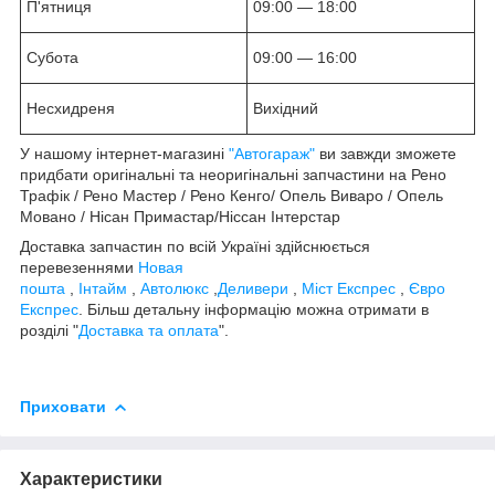
П'ятниця
09:00 — 18:00
Субота
09:00 — 16:00
Несхидреня
Вихідний
У нашому інтернет-магазині
"Автогараж"
ви завжди зможете
придбати оригінальні та неоригінальні запчастини на Рено
Трафік / Рено Мастер / Рено Кенго/ Опель Виваро / Опель
Мовано / Нісан Примастар/Ніссан Інтерстар
Доставка запчастин по всій Україні здійснюється
перевезеннями
Новая
пошта
,
Інтайм
,
Автолюкс
,
Деливери
,
Міст Експрес
,
Євро
Експрес
. Більш детальну інформацію можна отримати в
розділі "
Доставка та оплата
".
Приховати
Характеристики