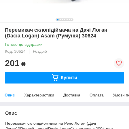
Перемикач склопідіймача на Дачі Логан
(Dacia Logan) Asam (Румунія) 30624
Готово до відправки
Код: 30624
Роздріб
201
₴
Купити
Опис
Характеристики
Доставка
Оплата
Умови п
Опис
Перемикач склопідйомника на Рено Логан (Дачі
Логан)/(Renault Logan/Dacia Logan)), навчена з 2004 року