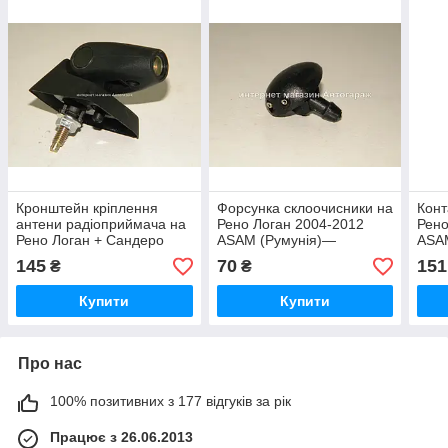
Кронштейн кріплення
Форсунка склоочисники на
Конт
антени радіоприймача на
Рено Логан 2004-2012
Рено
Рено Логан + Сандеро
ASAM (Румунія)—
ASAM
2004-2012 ASAM
ASAM30418
145
70
151
₴
₴
(Румунія) 07446
Купити
Купити
Про нас
100% позитивних з 177 відгуків за рік
Працює з 26.06.2013