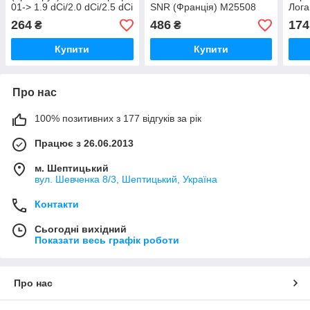
01-> 1.9 dCi/2.0 dCi/2.5 dCi
SNR (Франція) M25508
Лога
— SNR (Франція) -
(Фра
264
486
174
₴
₴
6007EEC3
Купити
Купити
Про нас
100% позитивних з 177 відгуків за рік
Працює з 26.06.2013
м. Шептицький
вул. Шевченка 8/3, Шептицький, Україна
Контакти
Сьогодні вихідний
Показати весь графік роботи
Про нас