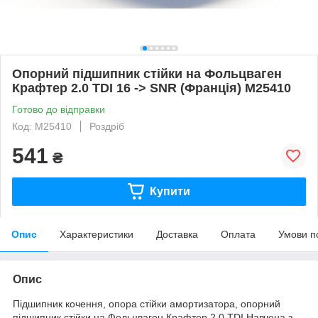
Опорний підшипник стійки на Фольцваген
Крафтер 2.0 TDI 16 -> SNR (Франція) M25410
Готово до відправки
Код: M25410
Роздріб
541
₴
Купити
Опис
Характеристики
Доставка
Оплата
Умови п
Опис
Підшипник кочення, опора стійки амортизатора, опорний
підшипник стійки на Фольцваген Крафтер 2.0 TDI.Навчена з