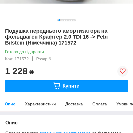
Подушка переднього амортизатора на
фольцваген Крафтер 2.0 TDI 16 -> Febi
Bilstein (Німеччина) 171572
Готово до відправки
Код: 171572
Роздріб
1 228
₴
Купити
Опис
Характеристики
Доставка
Оплата
Умови п
Опис
Опорна подушка
переднього амортизатора
на фольцваген