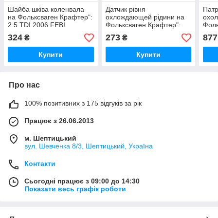
Шайба шківа коленвала
Датчик рівня
Патр
на Фольксваген Крафтер":
охлождающей рідини на
охол
2.5 TDI 2006 FEBI
Фольксваген Крафтер":
Фоль
BILSTEIN (Німеччина)
2.0 TDI+2.5 TDI FEBI
TDI 
324
273
877
₴
₴
31815
BILSTEIN (Німеччина)
100
37648
Купити
Купити
Про нас
100% позитивних з 175 відгуків за рік
Працює з 26.06.2013
м. Шептицький
вул. Шевченка 8/3, Шептицький, Україна
Контакти
Сьогодні працює з 09:00 до 14:30
Показати весь графік роботи