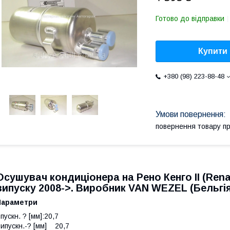
Готово до відправки
Купити
+380 (98) 223-88-48
повернення товару п
Осушувач кондиціонера на Рено Кенго II (Renau
випуску 2008->. Виробник VAN WEZEL (Бельгія
Параметри
пускн. ? [мм]:20,7
ипускн.-? [мм] 20,7