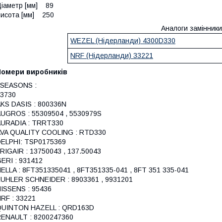
іаметр [мм] 89
исота [мм] 250
Аналоги замінники
WEZEL (Нідерланди) 4300D330
NRF (Нідерланди) 33221
Номери виробників
4SEASONS :
3730
KS DASIS : 800336N
UGROS : 55309504 , 5530979S
URADIA : TRRT330
VA QUALITY COOLING : RTD330
ELPHI: TSP0175369
RIGAIR : 13750043 , 137.50043
ERI : 931412
ELLA : 8FT351335041 , 8FT351335-041 , 8FT 351 335-041
UHLER SCHNEIDER : 8903361 , 9931201
ISSENS : 95436
RF : 33221
QUINTON HAZELL : QRD163D
ENAULT : 8200247360