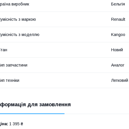
раїна виробник
Бельгія
умісність з маркою
Renault
умісність з моделлю
Kangoo
Стан
Новий
ип запчастини
Аналог
ип техніки
Легковий
нформація для замовлення
іна:
1 395 ₴