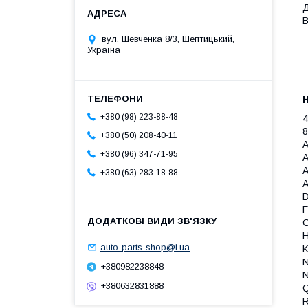
Д
В
вул. Шевченка 8/3, Шептицький,
Україна
+380 (98) 223-88-48
8
+380 (50) 208-40-11
A
+380 (96) 347-71-95
A
A
+380 (63) 283-18-88
A
D
F
G
H
auto-parts-shop@i.ua
K
N
+380982238848
N
+380632831888
R