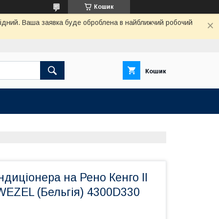
Кошик
ихідний. Ваша заявка буде оброблена в найближчий робочий
Кошик
диціонера на Рено Кенго II
WEZEL (Бельгія) 4300D330