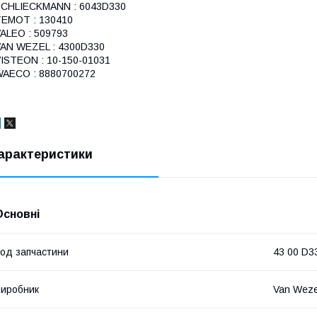
SCHLIECKMANN : 6043D330
EMOT : 130410
ALEO : 509793
AN WEZEL : 4300D330
ISTEON : 10-150-01031
AECO : 8880700272
арактеристики
Основні
од запчастини
43 00 D3
иробник
Van Weze