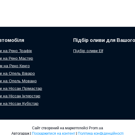
втомобіля
Підбір оливи для Вашого
и на Рено Трафік
Підбір оливи Elf
и на Рено Мастер
м на Рено Кенго
и на Опель Віваро
и на Опель Мовано
и на Ніссан Прімастар
и на Ніссан Інтерстар
и на Ніссан Кубістар
Сайт створений на маркетплейсі
Prom.ua
Автогараж |
Поскаржитися на контент
|
Політика конфіденційності