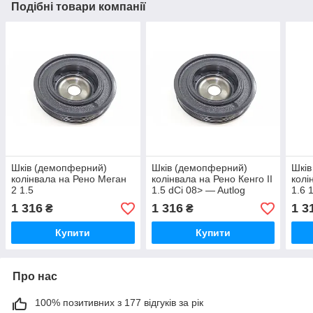
Подібні товари компанії
Шків (демопферний)
Шків (демопферний)
Шків
колінвала на Рено Меган
колінвала на Рено Кенго II
колі
2 1.5
1.5 dCi 08> — Autlog
1.6 
dC/1.6i16v/1.4i16v/1.4i —
(Польща) RT1534
2011
1 316
1 316
1 3
₴
₴
Autlog (Польща) RT1534
RT1
Купити
Купити
Про нас
100% позитивних з 177 відгуків за рік