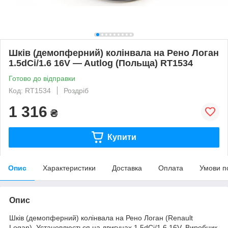
Шків (демопферний) колінвала на Рено Логан
1.5dCi/1.6 16V — Autlog (Польща) RT1534
Готово до відправки
Код: RT1534
Роздріб
1 316
₴
Купити
Опис
Характеристики
Доставка
Оплата
Умови п
Опис
Шків (демопферний) колінвала на Рено Логан (Renault
Logan). Установлюється на двигунах 1.5dCi/1.6 16V. Виробник