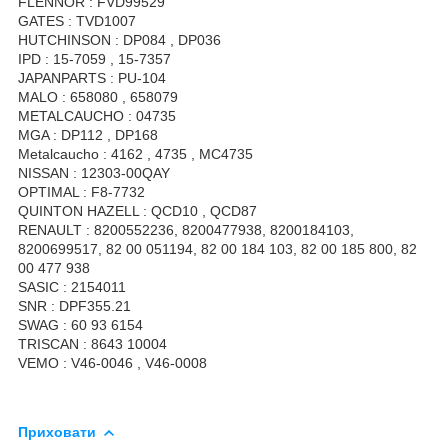
FLENNOR : FVD99529
GATES : TVD1007
HUTCHINSON : DP084 , DP036
IPD : 15-7059 , 15-7357
JAPANPARTS : PU-104
MALO : 658080 , 658079
METALCAUCHO : 04735
MGA : DP112 , DP168
Metalcaucho : 4162 , 4735 , MC4735
NISSAN : 12303-00QAY
OPTIMAL : F8-7732
QUINTON HAZELL : QCD10 , QCD87
RENAULT : 8200552236, 8200477938, 8200184103,
8200699517, 82 00 051194, 82 00 184 103, 82 00 185 800, 82
00 477 938
SASIC : 2154011
SNR : DPF355.21
SWAG : 60 93 6154
TRISCAN : 8643 10004
VEMO : V46-0046 , V46-0008
Приховати