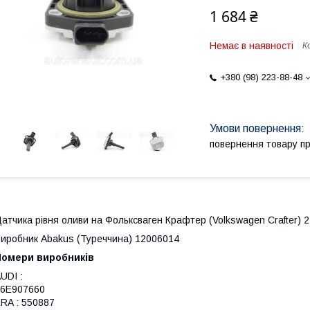
1 684 ₴
Немає в наявності
К
+380 (98) 223-88-48
повернення товару п
атчика рівня оливи на
Фольксваген Крафтер
(Volkswagen Crafter
) 
иробник Abakus (Туреччина) 12006014
Номери виробників
UDI :
06E907660
RA : 550887