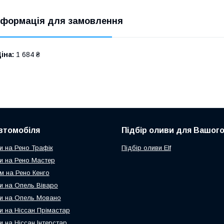
нформація для замовлення
іна:
1 684 ₴
втомобіля
Підбір оливи для Вашого
и на Рено Трафік
Підбір оливи Elf
и на Рено Мастер
м на Рено Кенго
и на Опель Віваро
и на Опель Мовано
и на Ніссан Прімастар
и на Ніссан Інтерстар