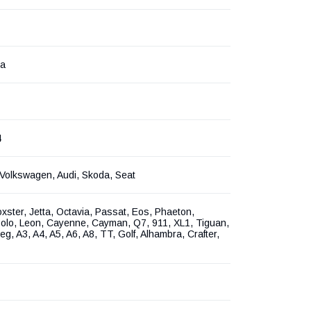
на
4
Volkswagen, Audi, Skoda, Seat
oxster, Jetta, Octavia, Passat, Eos, Phaeton,
olo, Leon, Cayenne, Cayman, Q7, 911, XL1, Tiguan,
g, A3, A4, A5, A6, A8, TT, Golf, Alhambra, Crafter,