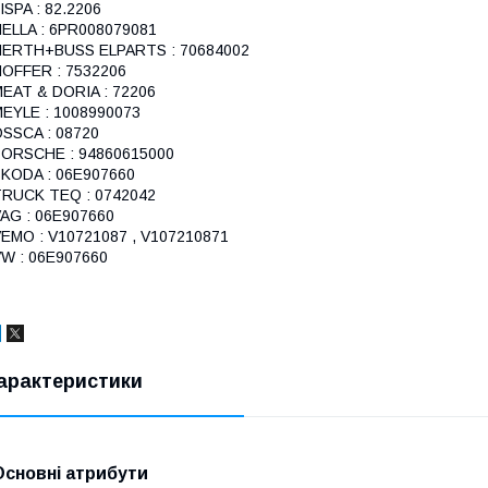
ISPA : 82.2206
ELLA : 6PR008079081
HERTH+BUSS ELPARTS : 70684002
OFFER : 7532206
EAT & DORIA : 72206
EYLE : 1008990073
SSCA : 08720
ORSCHE : 94860615000
KODA : 06E907660
RUCK TEQ : 0742042
AG : 06E907660
EMO : V10721087 , V107210871
W : 06E907660
арактеристики
Основні атрибути