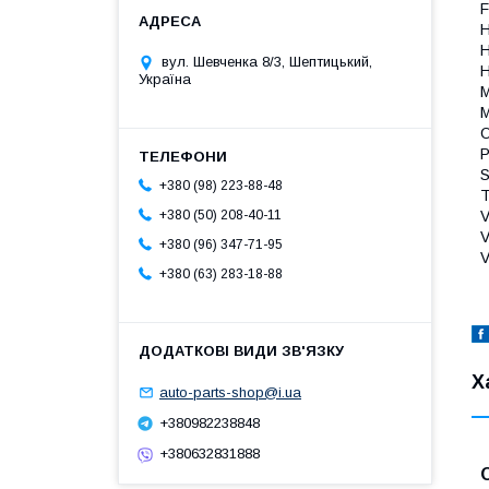
F
H
вул. Шевченка 8/3, Шептицький,
H
Україна
M
M
O
P
S
+380 (98) 223-88-48
T
V
+380 (50) 208-40-11
V
+380 (96) 347-71-95
V
+380 (63) 283-18-88
Х
auto-parts-shop@i.ua
+380982238848
+380632831888