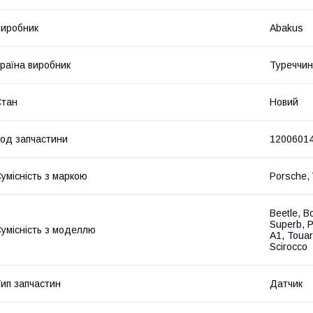
иробник
Abakus
раїна виробник
Туреччи
Стан
Новий
од запчастини
1200601
умісність з маркою
Porsche, 
Beetle, B
Superb, P
умісність з моделлю
A1, Touare
Scirocco
ип запчастин
Датчик