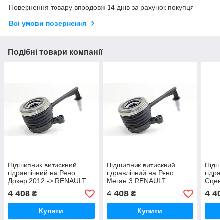
Повернення товару впродовж 14 днів за рахунок покупця
Всі умови повернення
Подібні товари компанії
Підшипник витискний
Підшипник витискний
Підш
гідравлічний на Рено
гідравлічний на Рено
гідр
Докер 2012 -> RENAULT
Меган 3 RENAULT
Сцен
(Оригінал) - 305703721R
(Оригінал) — 305703721R
(Ори
4 408
4 408
4 4
₴
₴
Купити
Купити