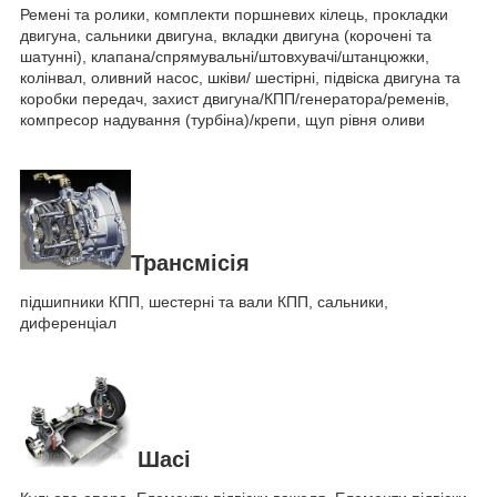
Ремені та ролики, комплекти поршневих кілець, прокладки
двигуна, сальники двигуна, вкладки двигуна (корочені та
шатунні), клапана/спрямувальні/штовхувачі/штанцюжки,
колінвал, оливний насос, шківи/ шестірні, підвіска двигуна та
коробки передач, захист двигуна/КПП/генератора/ременів,
компресор надування (турбіна)/крепи, щуп рівня оливи
Трансмісія
підшипники КПП, шестерні та вали КПП, сальники,
диференціал
Шасі