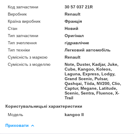
Код запчастини
30 57 037 21R
Виробник
Renault
Країна виробник
Франція
Стан
Новий
Тип запчастини
Оригінал
Тип зчеплення
гідравлічне
Тип техніки
Легковий автомобіль
Сумісність з маркою
Renault
Сумісність з моделлю
Note, Duster, Kadjar, Juke,
Cube, Kangoo, Koleos,
Laguna, Express, Lodgy,
Grand Scenic, Pulsar,
Qashqai, Tiida, NV200, Clio,
Captur, Megane, Latitude,
Scenic, Sentra, Fluence, X-
Trail
Користувальницькі характеристики
Мoдель
kangoo II
Приховати