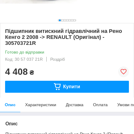
Підшипник витискний гідравлічний на Рено
Кенго 2 2008 -> RENAULT (Оригінал) -
305703721R
Готово до відправки
Код: 30 57 037 21R
Роздріб
4 408
₴
Купити
Опис
Характеристики
Доставка
Оплата
Умови п
Опис
Підшипник витискний гідравлічний на Рено Кенго 2 (Renault