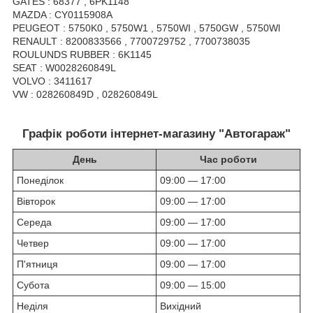
GATES : 68377 , 6PK1148
MAZDA : CY0115908A
PEUGEOT : 5750K0 , 5750W1 , 5750WI , 5750GW , 5750Wl
RENAULT : 8200833566 , 7700729752 , 7700738035
ROULUNDS RUBBER : 6K1145
SEAT : W0028260849L
VOLVO : 3411617
VW : 028260849D , 028260849L
Графік роботи інтернет-магазину "Автогараж"
День
Час роботи
Понеділок
09:00 — 17:00
Вівторок
09:00 — 17:00
Середа
09:00 — 17:00
Четвер
09:00 — 17:00
П'ятниця
09:00 — 17:00
Субота
09:00 — 15:00
Неділя
Вихідний