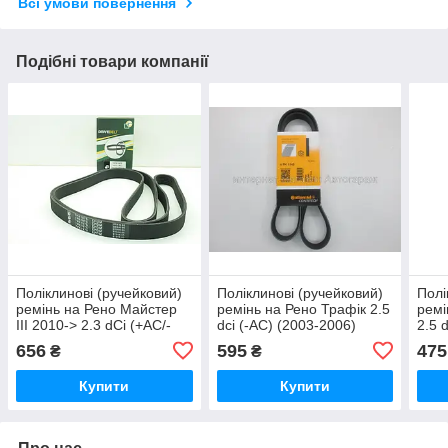
Всі умови повернення
Подібні товари компанії
Поліклинові (ручейковий)
Поліклинові (ручейковий)
Полі
ремінь на Рено Майстер
ремінь на Рено Трафік 2.5
ремі
III 2010-> 2.3 dCi (+AC/-
dci (-AC) (2003-2006)
2.5 
AC)— BGA
ContiTech (Німеччина)
DAYC
656
595
475
₴
₴
(Великобританія) 7PK1975
6PK1145
DAY
Купити
Купити