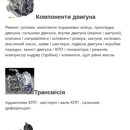
Компоненти двигуна
Ремені і ролики, комплекти поршневих кілець, прокладки
двигуна, сальники двигуна, втулки двигуна (корінні і шатунні),
клапана / направляючі / штовхачі / рокера, шатуни, колінвал,
масляний насос, шківи / шестерні, підвіска двигуна і коробки
передач, захист двигуна / КПП / генератора / ременів,
компресор надуву (турбіна) / елементи, щуп рівня масла
Трансмісія
підшипники КПП , шестерні і вали КПП , сальники ,
диференціал