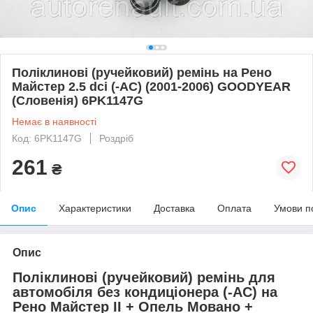
Поліклинові (ручейковий) ремінь на Рено
Майстер 2.5 dci (-AC) (2001-2006) GOODYEAR
(Словенія) 6PK1147G
Немає в наявності
Код: 6PK1147G
Роздріб
261
₴
Опис
Характеристики
Доставка
Оплата
Умови п
Опис
Поліклинові (ручейковий) ремінь для
автомобіля без кондиціонера (-АС) на
Рено Майстер II + Опель Мовано +