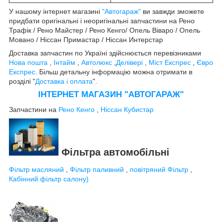
У нашому інтернет магазині
"Автогараж"
ви завжди зможете
придбати оригінальні і неоригінальні запчастини на Рено
Трафік / Рено Майстер / Рено Кенго/ Опель Віваро / Опель
Мовано / Ніссан Примастар / Ніссан Интерстар
Доставка запчастин по Україні здійснюється перевізниками
Нова пошта
,
Інтайм
,
Автолюкс
,
Делівері
,
Міст Експрес
,
Євро
Експрес
. Більш детальну інформацію можна отримати в
розділі "
Доставка і оплата
".
ІНТЕРНЕТ МАГАЗИН "АВТОГАРАЖ"
Запчастини на
Рено Кенго
,
Ніссан Кубистар
Фільтра автомобільні
Фільтр масляний
,
Фільтр паливний
,
повітряний Фільтр
,
Кабінний фільтр салону)