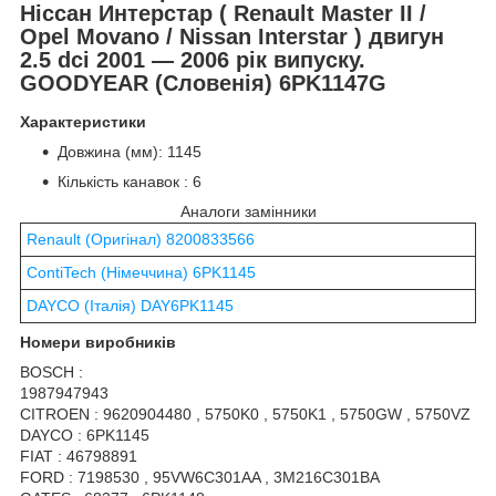
Ніссан Интерстар ( Renault Master II /
Opel Movano / Nissan Interstar ) двигун
2.5 dci 2001 ― 2006 рік випуску.
GOODYEAR (Словенія) 6PK1147G
Характеристики
Довжина (мм): 1145
Кількість канавок : 6
Аналоги замінники
Renault (Оригінал) 8200833566
ContiTech (Німеччина) 6PK1145
DAYCO (Італія) DAY6PK1145
Номери виробників
BOSCH :
1987947943
CITROEN : 9620904480 , 5750K0 , 5750K1 , 5750GW , 5750VZ
DAYCO : 6PK1145
FIAT : 46798891
FORD : 7198530 , 95VW6C301AA , 3M216C301BA