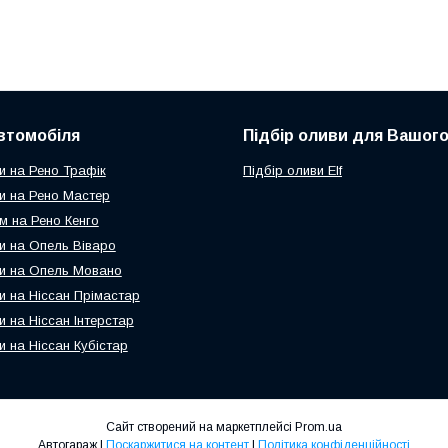
втомобіля
Підбір оливи для Вашого
и на Рено Трафік
Підбір оливи Elf
и на Рено Мастер
м на Рено Кенго
и на Опель Віваро
и на Опель Мовано
и на Ніссан Прімастар
и на Ніссан Інтерстар
и на Ніссан Кубістар
Сайт створений на маркетплейсі
Prom.ua
Автогараж |
Поскаржитися на контент
|
Політика конфіденційності