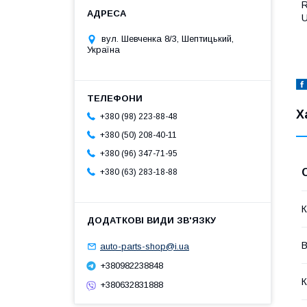
U
вул. Шевченка 8/3, Шептицький,
Україна
Х
+380 (98) 223-88-48
+380 (50) 208-40-11
+380 (96) 347-71-95
+380 (63) 283-18-88
К
В
auto-parts-shop@i.ua
+380982238848
К
+380632831888