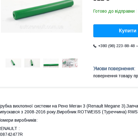
Готово до відправки
Купити
+380 (98) 223-88-48
повернення товару п
рубка вихлопної системи на Рено Меган 3 (Renault Megane 3).Запч
ипускався з 2008-2016 року.Виробник ROTWEISS (Туреччина) RWS
омери виробників:
RENAULT :
208742477R