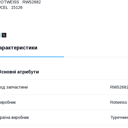
ROTWEISS : RWS2682
CEL : 15126
арактеристики
Основні атрибути
од запчастини
RWS268
иробник
Rotweiss
раїна виробник
Туреччи