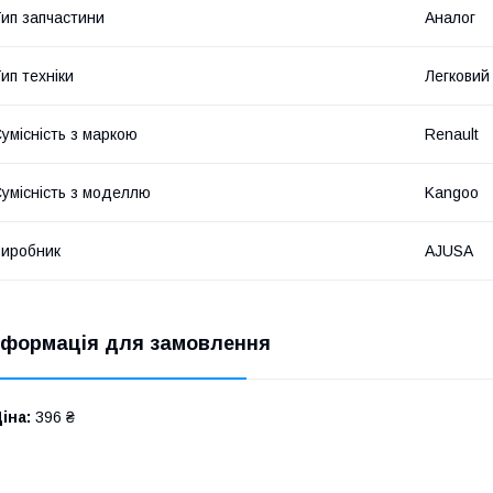
ип запчастини
Аналог
ип техніки
Легковий
умісність з маркою
Renault
умісність з моделлю
Kangoo
иробник
AJUSA
нформація для замовлення
іна:
396 ₴