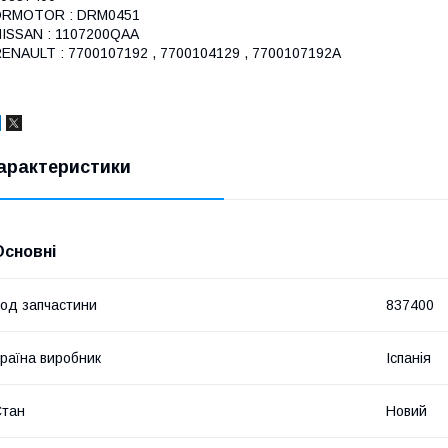
DRMOTOR : DRM0451
ISSAN : 1107200QAA
ENAULT : 7700107192 , 7700104129 , 7700107192A
арактеристики
Основні
од запчастини
837400
раїна виробник
Іспанія
Стан
Новий