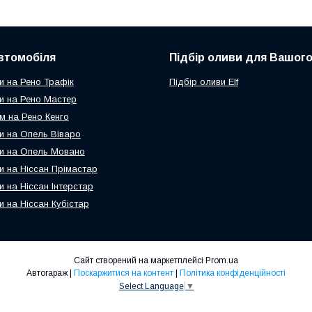
втомобіля
Підбір оливи для Вашого
и на Рено Трафік
Підбір оливи Elf
и на Рено Мастер
м на Рено Кенго
и на Опель Віваро
и на Опель Мовано
и на Ніссан Прімастар
и на Ніссан Інтерстар
и на Ніссан Кубістар
Сайт створений на маркетплейсі
Prom.ua
Автогараж |
Поскаржитися на контент
|
Політика конфіденційності
Select Language
▼