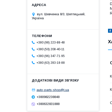
N
R
вул. Шевченка 8/3, Шептицький,
Україна
Х
+380 (98) 223-88-48
+380 (50) 208-40-11
+380 (96) 347-71-95
+380 (63) 283-18-88
К
К
auto-parts-shop@i.ua
+380982238848
+380632831888