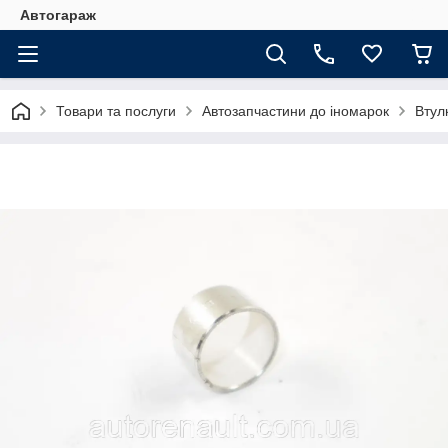
Автогараж
Товари та послуги
Автозапчастини до іномарок
Втул