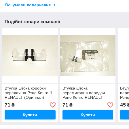
Всі умови повернення
Подібні товари компанії
Втулка штока коробки
Втулка штока
Втул
передач на Рено Кенго II
перемикання передач
пер
RENAULT (Оригінал)
Рено Кенго RENAULT
Рено
7700872205
(Оригінал) 7700872205
3RG
71
71
45
₴
₴
Купити
Купити