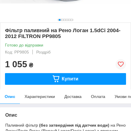
Фільтр паливний на Рено Логан 1.5dCi 2004-
2012 FILTRON PP9805
Готово до відправки
Код: PP9805
Роздріб
1 055
₴
Купити
Опис
Характеристики
Доставка
Оплата
Умови п
Опис
Паливний фільтр
(без затвердіння під датчик води)
на Рено
Логан/Дачія Логан (Renault Logan/Dacia Logan) з двигуном