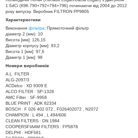
1.5dCi (К9К 790+792+794+796) починаючи від 2004 до 2012
року випуску. Виробник FILTRON PP9805
Характеристики
Виконання
фільтра
: Прямоточний фільтр
діаметр 2 (мм): 10
Висота [мм]: 126,15
Діаметр корпусу [мм]: 93,2
Висота 1 [мм]: 97,6
Діаметр 1 [мм]: 98
Номери виробників
A.L. FILTER :
ALG-2097/3
ACDelco : XD 9309 E
ALCO FILTER : SP-1328
AMC Filter : SF-9958
BLUE PRINT : ADK 82334
BOSCH : F 026 402 072 , F026402072 , N2072
CHAMPION : L 494 , L 494/606
CLEAN FILTERS : DN 1984
COOPERSFIAAM FILTERS : FP5878
DELPHI : HDF581