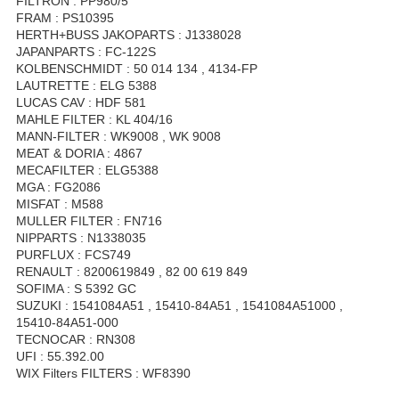
FILTRON : PP980/5
FRAM : PS10395
HERTH+BUSS JAKOPARTS : J1338028
JAPANPARTS : FC-122S
KOLBENSCHMIDT : 50 014 134 , 4134-FP
LAUTRETTE : ELG 5388
LUCAS CAV : HDF 581
MAHLE FILTER : KL 404/16
MANN-FILTER : WK9008 , WK 9008
MEAT & DORIA : 4867
MECAFILTER : ELG5388
MGA : FG2086
MISFAT : M588
MULLER FILTER : FN716
NIPPARTS : N1338035
PURFLUX : FCS749
RENAULT : 8200619849 , 82 00 619 849
SOFIMA : S 5392 GC
SUZUKI : 1541084A51 , 15410-84A51 , 1541084A51000 ,
15410-84A51-000
TECNOCAR : RN308
UFI : 55.392.00
WIX Filters FILTERS : WF8390