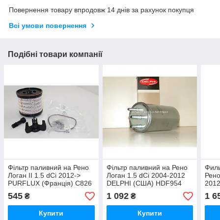
Повернення товару впродовж 14 днів за рахунок покупця
Всі умови повернення
Подібні товари компанії
Фільтр паливний на Рено
Фільтр паливний на Рено
Филь
Логан II 1.5 dCi 2012->
Логан 1.5 dCi 2004-2012
Рено
PURFLUX (Франція) C826
DELPHI (США) HDF954
2012
164
545
1 092
1 6
₴
₴
Купити
Купити