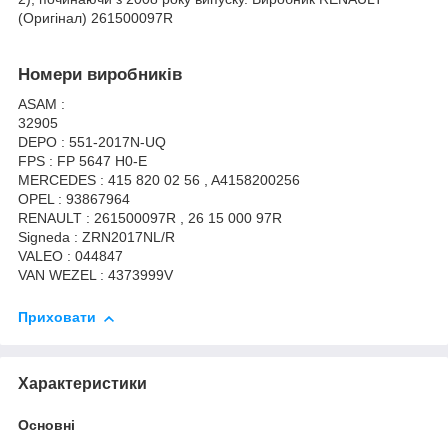
(Оригінал) 261500097R
Номери виробників
ASAM :
32905
DEPO : 551-2017N-UQ
FPS : FP 5647 H0-E
MERCEDES : 415 820 02 56 , A4158200256
OPEL : 93867964
RENAULT : 261500097R , 26 15 000 97R
Signeda : ZRN2017NL/R
VALEO : 044847
VAN WEZEL : 4373999V
Приховати
Характеристики
Основні