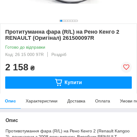
Протитуманна фара (R/L) на Рено Кенго 2
RENAULT (Оригінал) 261500097R
Готово до відправки
Код: 26 15 000 97R
Роздріб
2 158
₴
Купити
Опис
Характеристики
Доставка
Оплата
Умови п
Опис
Противотумання фара (R/L) на Рено Кенго 2 (Renault Kangoo
2), починаючи з 2008 року випуску. Виробник RENAULT