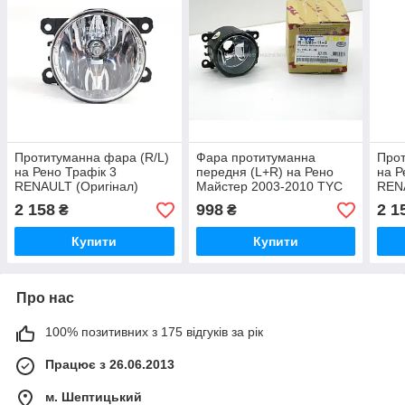
Протитуманна фара (R/L)
Фара протитуманна
Прот
на Рено Трафік 3
передня (L+R) на Рено
на Р
RENAULT (Оригінал)
Майстер 2003-2010 TYC
RENA
261500097R
(Тайвань) 195785112
261
2 158
998
2 1
₴
₴
Купити
Купити
Про нас
100% позитивних з 175 відгуків за рік
Працює з 26.06.2013
м. Шептицький