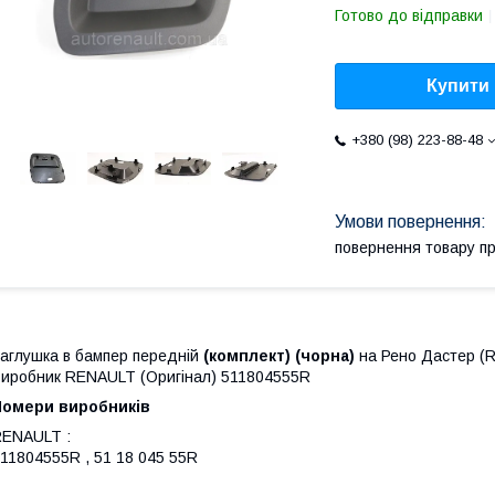
Готово до відправки
Купити
+380 (98) 223-88-48
повернення товару п
аглушка в бампер передній
(комплект) (чорна)
на
Рено Дастер (Re
иробник RENAULT (Оригінал) 511804555R
Номери виробників
RENAULT :
11804555R , 51 18 045 55R