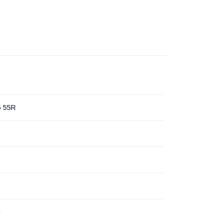
5 55R
й