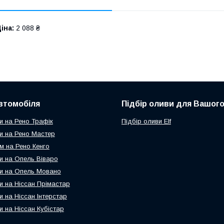
іна:
2 088 ₴
втомобіля
Підбір оливи для Вашого
и на Рено Трафік
Підбір оливи Elf
и на Рено Мастер
м на Рено Кенго
и на Опель Віваро
и на Опель Мовано
и на Ніссан Прімастар
и на Ніссан Інтерстар
и на Ніссан Кубістар