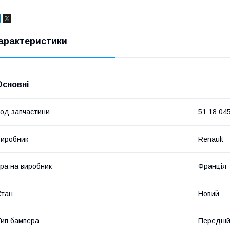
арактеристики
Основні
од запчастини
51 18 04
иробник
Renault
раїна виробник
Франція
Стан
Новий
ип бампера
Передні