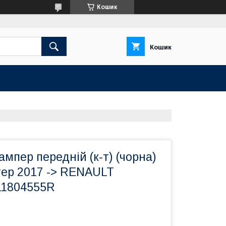
Кошик
Кошик
ампер передній (к-т) (чорна)
тер 2017 -> RENAULT
511804555R