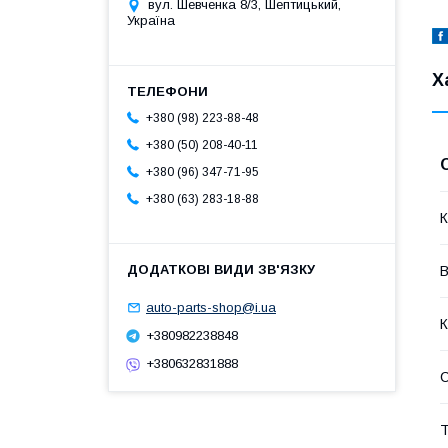
вул. Шевченка 8/3, Шептицький,
Україна
Х
+380 (98) 223-88-48
+380 (50) 208-40-11
+380 (96) 347-71-95
+380 (63) 283-18-88
К
В
auto-parts-shop@i.ua
К
+380982238848
+380632831888
Т