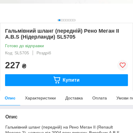
Гальмівний шланг (передній) Рено Меган II
A.B.S (Нідерланди) SL5705
Готово до відправки
Код: SL5705
Роздріб
227
₴
Купити
Опис
Характеристики
Доставка
Оплата
Умови п
Опис
Гальмівний шланг (передній) на Рено Меган II (Renault
Megane 2), навчена від 2004 року випуску. Виробник A.B.S