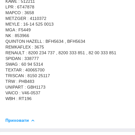
KAWE : 512211
LPR : 6T47878
MAPCO : 3658
METZGER : 4110372
MEYLE : 16-14 525 0013
MGA : F5449
NK : 853966
QUINTON HAZELL : BFH5634 , BFH5634
REMKAFLEX : 3675
RENAULT : 8200 234 737 , 8200 333 851 , 82 00 333 851
SPIDAN : 338777
SWAG : 60 94 5314
TEXTAR : 40065700
TRISCAN : 8150 25117
TRW : PHB483
UNIPART : GBH1173
VAICO : V46-0537
WBH : RT196
Приховати