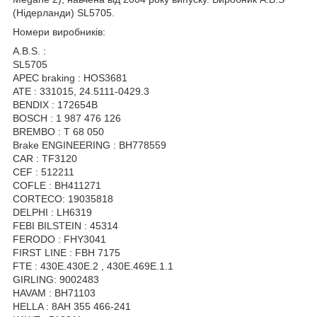
(Нідерланди) SL5705.
Номери виробників:
A.B.S. :
SL5705
APEC braking : HOS3681
ATE : 331015, 24.5111-0429.3
BENDIX : 172654B
BOSCH : 1 987 476 126
BREMBO : T 68 050
Brake ENGINEERING : BH778559
CAR : TF3120
CEF : 512211
COFLE : BH411271
CORTECO: 19035818
DELPHI : LH6319
FEBI BILSTEIN : 45314
FERODO : FHY3041
FIRST LINE : FBH 7175
FTE : 430E.430E.2 , 430E.469E.1.1
GIRLING: 9002483
HAVAM : BH71103
HELLA : 8AH 355 466-241