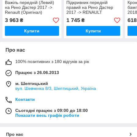
Важіль передній (Левий)
Підкривник передній
Крон
на Рено Дастер 2017 ->
правий на Рено Дастер
бамп
Renault (Оригінал)
2017 -> RENAULT
2018
545055413R
(Оригінал) 638407860R
(Ори
3 963
1 745
618
₴
₴
Купити
Купити
Про нас
100% позитивних з 180 відгуків за рік
Працює з 26.06.2013
м. Шептицький
вул. Шевченка 8/3, Шептицький, Україна
Контакти
Сьогодні працює з 09:00 до 18:00
Показати весь графік роботи
Про нас