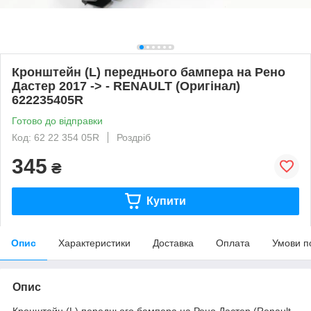
Кронштейн (L) переднього бампера на Рено
Дастер 2017 -> - RENAULT (Оригінал)
622235405R
Готово до відправки
Код: 62 22 354 05R
Роздріб
345
₴
Купити
Опис
Характеристики
Доставка
Оплата
Умови п
Опис
Кронштейн (L) переднього бампера на Рено Дастер (Renault