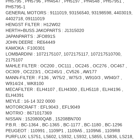
PH5795 , PH5796 , PH4547 , PH5197 , PH4548 , PH57951 ,
PH5795-1
GENERAL MOTORS : 9111019, 93156540, 93198598, 4403019,
4402718, 09111019
HENGST FILTER : H12W02
HERTH+BUSS JAKOPARTS : J1315020
JAPANPARTS : JFO891S
JOHN DEERE : RE64449
KAMOKA : F100301
LOMBARDINI : 1072175107, 1072175117, 107217510700,
2175107
MAHLE FILTER : OC200 , OC111 , OC245 , OC276 , OC467 ,
OC309 , OC223/1 , OC245/1 , CV526 , AW177
MANN-FILTER : F136 , W75/2 , W75/3 , W910/3 , W940/7 ,
W914/24 , WK8100
MECAFILTER : ELH4107 , ELH4300 , ELH5118 , ELH4196 ,
ELH4391
MEYLE : 16-14 322 0000
MOTORCRAFT : EFL9043 , EFL9049
MOTRIO : 8671017369
NISSAN : 1520800QAB , 15208BN700
P.B.R. : BC-1364 , BC-1365 , BC-1177 , BC-1180 , BC-1296
PEUGEOT : 110991 , 1109P1 , 1109A5 , 1109N6 , 1109R8
PURFLUX: LS751, LS602, LS932, LS932, LS855, LS836, LS218,