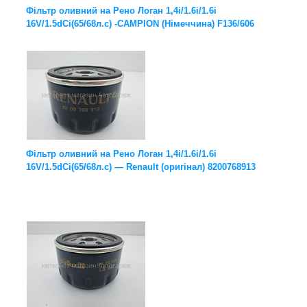
Фільтр оливний на Рено Логан 1,4i/1.6i/1.6i
16V/1.5dCi(65/68л.с) -CAMPION (Німеччина) F136/606
Фільтр оливний на Рено Логан 1,4i/1.6i/1.6i
16V/1.5dCi(65/68л.с) — Renault (оригінал) 8200768913