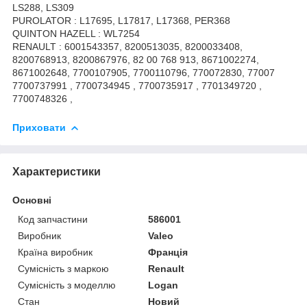
LS288, LS309
PUROLATOR : L17695, L17817, L17368, PER368
QUINTON HAZELL : WL7254
RENAULT : 6001543357, 8200513035, 8200033408,
8200768913, 8200867976, 82 00 768 913, 8671002274,
8671002648, 7700107905, 7700110796, 770072830, 77007
7700737991 , 7700734945 , 7700735917 , 7701349720 ,
7700748326 ,
Приховати
Характеристики
Основні
Код запчастини
586001
Виробник
Valeo
Країна виробник
Франція
Сумісність з маркою
Renault
Сумісність з моделлю
Logan
Стан
Новий