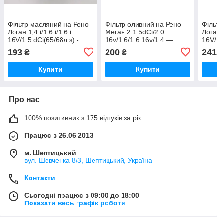
Фільтр масляний на Рено
Фільтр оливний на Рено
Філь
Логан 1,4 i/1.6 i/1.6 i
Меган 2 1.5dCi/2.0
Логан
16V/1.5 dCi(65/68л.з) -
16v/1.6/1.6 16v/1.4 —
16V/
ПОЛЬЩА (Франція) LS932
VALEO (Франція) 586001
MANN
193
200
241
₴
₴
Купити
Купити
Про нас
100% позитивних з 175 відгуків за рік
Працює з 26.06.2013
м. Шептицький
вул. Шевченка 8/3, Шептицький, Україна
Контакти
Сьогодні працює з 09:00 до 18:00
Показати весь графік роботи