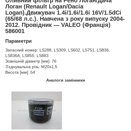
Оливний фільтр на Рено Логан/Дача
Логан (Renault Logan/Dacia
Logan).Движувач 1.4i/1.6i/1.6i 16V/1.5dCi
(65/68 л.с.). Навчена з року випуску 2004-
2012. Провідник —
VALEO (Франція)
586001
Параметри
Запасний номер: LS288, LS309, LS602, LS751, LS836,
LS836A, LS855, LS883
Зовнішній діаметр [мм]: 76
З'єднувальна різь: M20x1,5
Висота [мм]: 54
Аналоги замінники