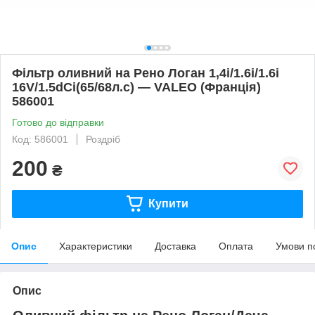
Фільтр оливний на Рено Логан 1,4i/1.6i/1.6i
16V/1.5dCi(65/68л.с) — VALEO (Франція)
586001
Готово до відправки
Код: 586001
Роздріб
200
₴
Купити
Опис
Характеристики
Доставка
Оплата
Умови п
Опис