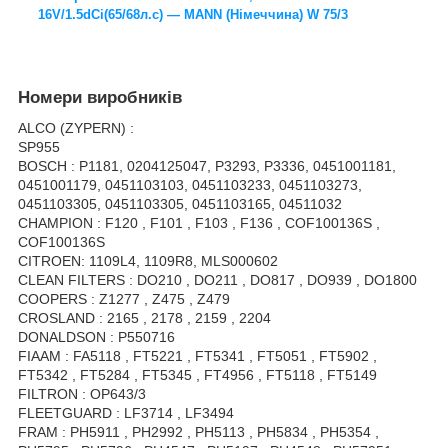
16V/1.5dCi(65/68л.с) — MANN (Німеччина) W 75/3
Номери виробників
ALCO (ZYPERN) :
SP955
BOSCH : P1181, 0204125047, P3293, P3336, 0451001181,
0451001179, 0451103103, 0451103233, 0451103273,
0451103305, 0451103305, 0451103165, 04511032
CHAMPION : F120 , F101 , F103 , F136 , COF100136S ,
COF100136S
CITROEN: 1109L4, 1109R8, MLS000602
CLEAN FILTERS : DO210 , DO211 , DO817 , DO939 , DO1800
COOPERS : Z1277 , Z475 , Z479
CROSLAND : 2165 , 2178 , 2159 , 2204
DONALDSON : P550716
FIAAM : FA5118 , FT5221 , FT5341 , FT5051 , FT5902 ,
FT5342 , FT5284 , FT5345 , FT4956 , FT5118 , FT5149
FILTRON : OP643/3
FLEETGUARD : LF3714 , LF3494
FRAM : PH5911 , PH2992 , PH5113 , PH5834 , PH5354 ,