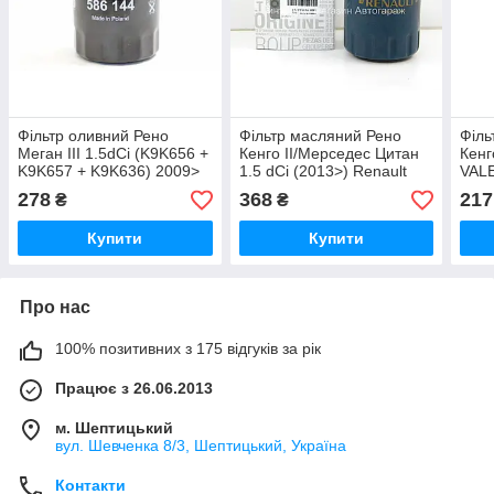
Фільтр оливний Рено
Фільтр масляний Рено
Філь
Меган III 1.5dCi (K9K656 +
Кенго II/Мерседес Цитан
Кенг
K9K657 + K9K636) 2009>
1.5 dCi (2013>) Renault
VALE
VALEO (Франція) 586144
(Оригінал) - 152089599R
278
368
217
₴
₴
Купити
Купити
Про нас
100% позитивних з 175 відгуків за рік
Працює з 26.06.2013
м. Шептицький
вул. Шевченка 8/3, Шептицький, Україна
Контакти