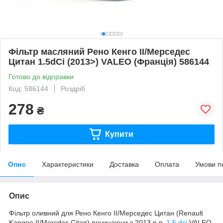
Фільтр масляний Рено Кенго II/Мерседес
Цитан 1.5dCi (2013>) VALEO (Франція) 586144
Готово до відправки
Код: 586144
Роздріб
278
₴
Купити
Опис
Характеристики
Доставка
Оплата
Умови п
Опис
Фільтр оливний для Рено Кенго II/Мерседес Цитан (Renault
Kangoo II/Mercdes Citan) починаючи з 2013 р.в.
1.5 dci
VALEO