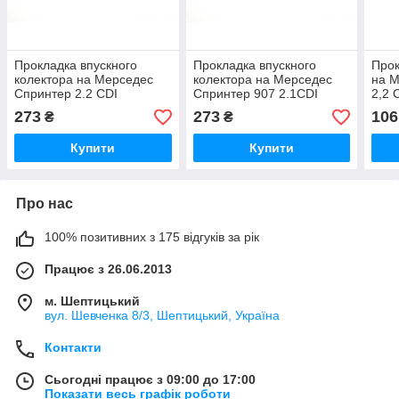
Прокладка впускного
Прокладка впускного
Про
колектора на Мерседес
колектора на Мерседес
на 
Спринтер 2.2 CDI
Спринтер 907 2.1CDI
2,2 
(OM651) VICTOR REINZ
(OM651) VICTOR REINZ
ELRI
273
273
106
₴
₴
(Німеччина) 714043600
(Німеччина) 714043600
306
Купити
Купити
Про нас
100% позитивних з 175 відгуків за рік
Працює з 26.06.2013
м. Шептицький
вул. Шевченка 8/3, Шептицький, Україна
Контакти
Сьогодні працює з 09:00 до 17:00
Показати весь графік роботи