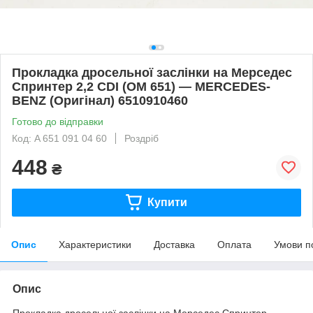
Прокладка дросельної заслінки на Мерседес
Спринтер 2,2 CDI (OM 651) — MERCEDES-
BENZ (Оригінал) 6510910460
Готово до відправки
Код: A 651 091 04 60
Роздріб
448
₴
Купити
Опис
Характеристики
Доставка
Оплата
Умови п
Опис
Прокладка дросельної заслінки на Мерседес Спринтер