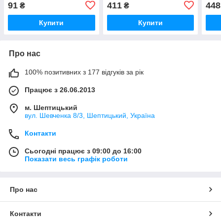
ELRING (Німеччина)
Renault (Оригінал) -
651
91
411
448
₴
₴
261171
7701210166
(Ори
Купити
Купити
Про нас
100% позитивних з 177 відгуків за рік
Працює з 26.06.2013
м. Шептицький
вул. Шевченка 8/3, Шептицький, Україна
Контакти
Сьогодні працює з 09:00 до 16:00
Показати весь графік роботи
Про нас
Контакти