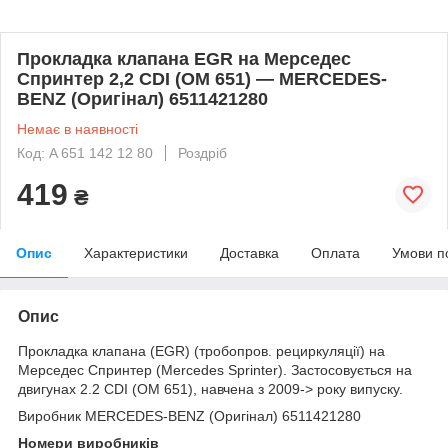
Прокладка клапана EGR на Мерседес
Спринтер 2,2 CDI (OM 651) — MERCEDES-
BENZ (Оригінал) 6511421280
Немає в наявності
Код: A 651 142 12 80
Роздріб
419
₴
Опис
Характеристики
Доставка
Оплата
Умови п
Опис
Прокладка клапана (EGR) (тробопров. рециркуляції) на
Мерседес Спринтер (Mercedes Sprinter). Застосовується на
двигунах 2.2 CDI (OM 651), навчена з 2009-> року випуску.
Виробник MERCEDES-BENZ (Оригінал) 6511421280
Номери виробників