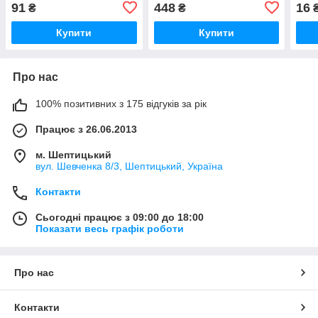
ELRING (Німеччина)
651) — MERCEDES-BENZ
FEBI
91
448
16
₴
₴
261171
(Оригінал) 6510910460
(Нім
Купити
Купити
Про нас
100% позитивних з 175 відгуків за рік
Працює з 26.06.2013
м. Шептицький
вул. Шевченка 8/3, Шептицький, Україна
Контакти
Сьогодні працює з 09:00 до 18:00
Показати весь графік роботи
Про нас
Контакти