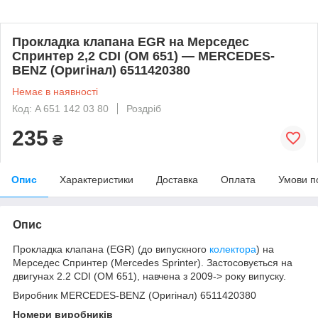
Прокладка клапана EGR на Мерседес
Спринтер 2,2 CDI (OM 651) — MERCEDES-
BENZ (Оригінал) 6511420380
Немає в наявності
Код: A 651 142 03 80
Роздріб
235
₴
Опис
Характеристики
Доставка
Оплата
Умови п
Опис
Прокладка клапана (EGR) (до випускного
колектора
) на
Мерседес Спринтер (Mercedes Sprinter). Застосовується на
двигунах 2.2 CDI (OM 651), навчена з 2009-> року випуску.
Виробник MERCEDES-BENZ (Оригінал) 6511420380
Номери виробників