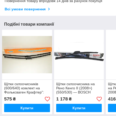
Повернення товару впродовж 14 днів за рахунок покупця
Всі умови повернення
Подібні товари компанії
Щітки склоочисників
Щітки склоочисника на
Щітк
(600/640) комлект на
Рено Кенго II (2008>)
на Р
Фольксваген Крафтер":
(550/530) — BOSCH
2008
2006-> Autotechteile
(Німеччина) 3397118906
24/
575
1 178
416
₴
₴
(Німеччина) A8255
Купити
Купити