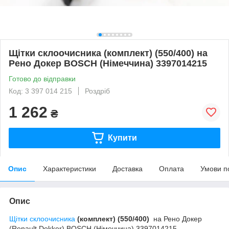
Щітки склоочисника (комплект) (550/400) на
Рено Докер BOSCH (Німеччина) 3397014215
Готово до відправки
Код: 3 397 014 215
Роздріб
1 262
₴
Купити
Опис
Характеристики
Доставка
Оплата
Умови п
Опис
Щітки склоочисника
(комплект) (550/400)
на Рено Докер
(Renault Dokker) BOSCH (Німеччина) 3397014215