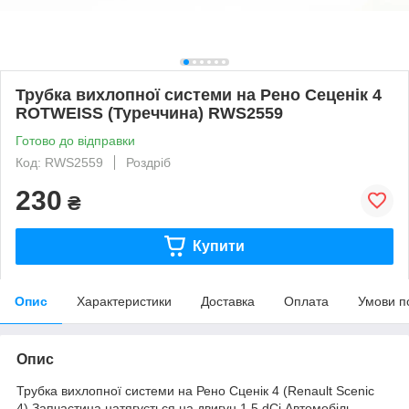
Трубка вихлопної системи на Рено Сеценік 4
ROTWEISS (Туреччина) RWS2559
Готово до відправки
Код: RWS2559
Роздріб
230
₴
Купити
Опис
Характеристики
Доставка
Оплата
Умови п
Опис
Трубка вихлопної системи на Рено Сценік 4 (Renault Scenic
4).Запчастина натягується на двигун 1.5 dCi.Автомобіль