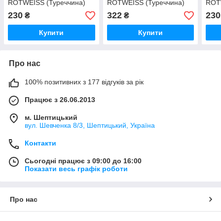
ROTWEISS (Туреччина)
ROTWEISS (Туреччина)
ROT
RWS2559
RWS2682
RWS
230
322
230
₴
₴
Купити
Купити
Про нас
100% позитивних з 177 відгуків за рік
Працює з 26.06.2013
м. Шептицький
вул. Шевченка 8/3, Шептицький, Україна
Контакти
Сьогодні працює з 09:00 до 16:00
Показати весь графік роботи
Про нас