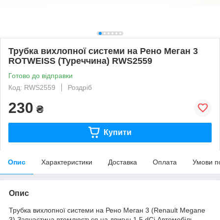
Трубка вихлопної системи на Рено Меган 3
ROTWEISS (Туреччина) RWS2559
Готово до відправки
Код: RWS2559
Роздріб
230
₴
Купити
Опис
Характеристики
Доставка
Оплата
Умови п
Опис
Трубка вихлопної системи на Рено Меган 3 (Renault Megane
3).Запчастина втомлюється на двигун 1.5 dCi.Автомобіль