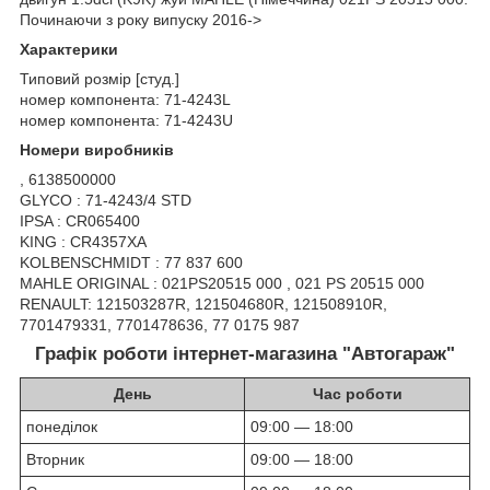
Починаючи з року випуску 2016->
Характерики
Типовий розмір [студ.]
номер компонента: 71-4243L
номер компонента: 71-4243U
Номери виробників
, 6138500000
GLYCO : 71-4243/4 STD
IPSA : CR065400
KING : CR4357XA
KOLBENSCHMIDT : 77 837 600
MAHLE ORIGINAL : 021PS20515 000 , 021 PS 20515 000
RENAULT: 121503287R, 121504680R, 121508910R,
7701479331, 7701478636, 77 0175 987
Графік роботи інтернет-магазина "Автогараж"
День
Час роботи
понеділок
09:00 — 18:00
Вторник
09:00 — 18:00