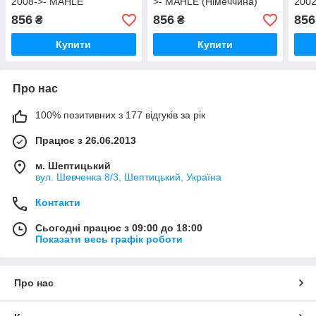
2008->- MAHLE
>- MAHLE (Німеччина)
200
(Німеччина)
021PS20515000
(Нім
856
856
856
₴
₴
021PS20515000
021
Купити
Купити
Про нас
100% позитивних з 177 відгуків за рік
Працює з 26.06.2013
м. Шептицький
вул. Шевченка 8/3, Шептицький, Україна
Контакти
Сьогодні працює з 09:00 до 18:00
Показати весь графік роботи
Про нас