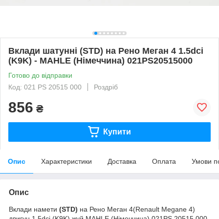
Вклади шатунні (STD) на Рено Меган 4 1.5dci
(K9K) - MAHLE (Німеччина) 021PS20515000
Готово до відправки
Код: 021 PS 20515 000
Роздріб
856
₴
Купити
Опис
Характеристики
Доставка
Оплата
Умови п
Опис
Вклади намети
(STD)
на Рено Меган 4(Renault Megane 4)
двигун 1.5dci (K9K) жуй MAHLE (Німеччина) 021PS 20515 000.