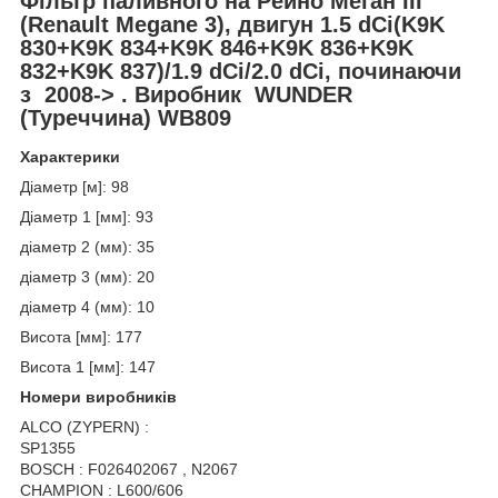
Фільтр паливного на Рейно Меган III
(Renault Megane 3), двигун 1.5 dCi(K9K
830+K9K 834+K9K 846+K9K 836+K9K
832+K9K 837)/1.9 dCi/2.0 dCi, починаючи
з 2008-> . Виробник WUNDER
(Туреччина) WB809
Характерики
Діаметр [м]: 98
Діаметр 1 [мм]: 93
діаметр 2 (мм): 35
діаметр 3 (мм): 20
діаметр 4 (мм): 10
Висота [мм]: 177
Висота 1 [мм]: 147
Номери виробників
ALCO (ZYPERN) :
SP1355
BOSCH : F026402067 , N2067
CHAMPION : L600/606