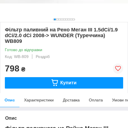
Фільтр паливний на Рено Меган III 1.5dCi/1.9
dCi/2.0 dCi 2008-> WUNDER (Туреччина)
WB809
Готово до відправки
Код: WB-809
Роздріб
798
₴
Купити
Опис
Характеристики
Доставка
Оплата
Умови п
Опис