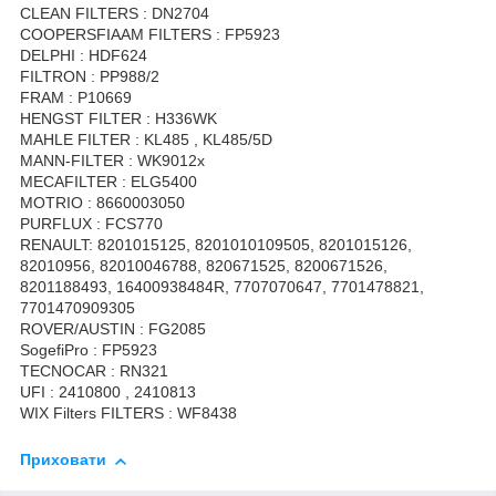
CLEAN FILTERS : DN2704
COOPERSFIAAM FILTERS : FP5923
DELPHI : HDF624
FILTRON : PP988/2
FRAM : P10669
HENGST FILTER : H336WK
MAHLE FILTER : KL485 , KL485/5D
MANN-FILTER : WK9012x
MECAFILTER : ELG5400
MOTRIO : 8660003050
PURFLUX : FCS770
RENAULT: 8201015125, 8201010109505, 8201015126,
82010956, 82010046788, 820671525, 8200671526,
8201188493, 16400938484R, 7707070647, 7701478821,
7701470909305
ROVER/AUSTIN : FG2085
SogefiPro : FP5923
TECNOCAR : RN321
UFI : 2410800 , 2410813
WIX Filters FILTERS : WF8438
Приховати