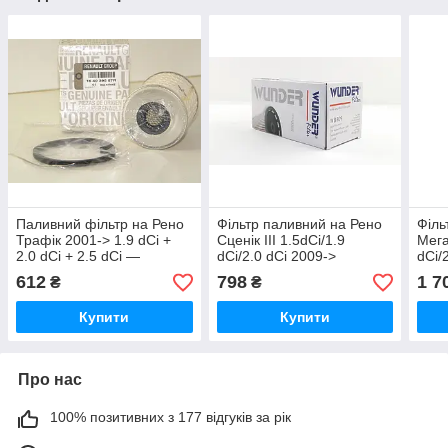
Паливний фільтр на Рено
Фільтр паливний на Рено
Філь
Трафік 2001-> 1.9 dCi +
Сценік III 1.5dCi/1.9
Мега
2.0 dCi + 2.5 dCi —
dCi/2.0 dCi 2009->
dCi/
Renault (Оригінал) -
WUNDER (Туреччина)
(Ори
612
798
1 7
₴
₴
164039587R
WB809
Купити
Купити
Про нас
100% позитивних з 177 відгуків за рік