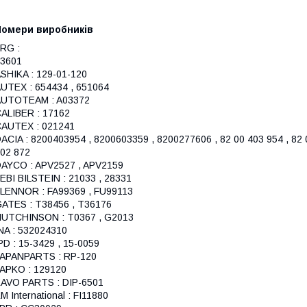
Номери виробників
RG :
3601
SHIKA : 129-01-120
UTEX : 654434 , 651064
AUTOTEAM : A03372
ALIBER : 17162
AUTEX : 021241
ACIA : 8200403954 , 8200603359 , 8200277606 , 82 00 403 954 , 82 0
02 872
AYCO : APV2527 , APV2159
EBI BILSTEIN : 21033 , 28331
LENNOR : FA99369 , FU99113
ATES : T38456 , T36176
UTCHINSON : T0367 , G2013
NA : 532024310
PD : 15-3429 , 15-0059
APANPARTS : RP-120
APKO : 129120
AVO PARTS : DIP-6501
M International : FI11880