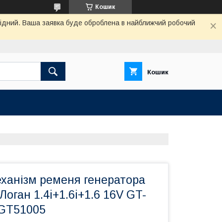
Кошик
ихідний. Ваша заявка буде оброблена в найближчий робочий
Кошик
ханізм ременя генератора
Логан 1.4i+1.6i+1.6 16V GT-
GT51005