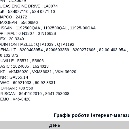
PR : CC30029
UCAS ENGINE DRIVE : LA0074
uK : 534027110 , 534 0271 10
APCO : 24172
MAXGEAR : 55606MG
ISSAN : 1192500QAA , 1192500QAL , 11925-00QAA
PTIMAL : 0-N1307 , 0-N1663S
EX : 20.3340
UINTON HAZELL : QTA1029 , QTA1192
ENAULT : 8200403954 , 8200603359 , 8200277606 , 82 00 403 954 , 8
0 102 872
UVILLE : 55571 , 55606
ASIC : 1624005 , 1624013
KF : VKM36020 , VKM36031 , VKM 36020
NR : GA355.14
WAG : 60921033 , 60 92 8331
OPRAN : 700 550
RISCAN : 8641102010 , 8641 253008
EMO : V46-0420
Графік роботи інтернет-магаз
День