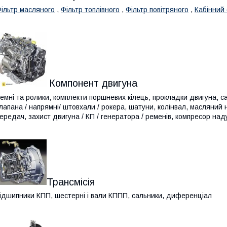
ільтр масляного
,
Фільтр топлівного
,
Фільтр повітряного
,
Кабінний 
Компонент двигуна
емні та ролики, комплекти поршневих кілець, прокладки двигуна, са
лапана / напрямні/ штовхали / рокера, шатуни, колінвал, масляний н
ередач, захист двигуна / КП / генератора / ременів, компресор над
Трансмісія
ідшипники КПП, шестерні і вали КППП, сальники, диференціал