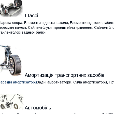
Шассі
арова опора, Елементи підвіски важеля, Елементи підвіски стабіліз
ересувні важелі, Сайлентблуки і кронштейни кріплення, Сайлентбло
айлентблокі задньої балки
Амортизація транспортних засобів
ередні амортизатори
Задні амортизатори, Сила амортизатори, П
Автомобіль