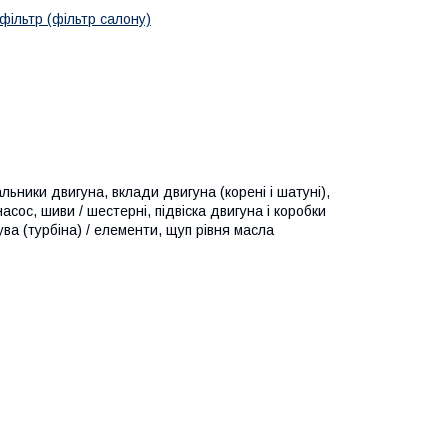
фільтр (фільтр салону)
льники двигуна, вклади двигуна (корені і шатуні),
асос, шиви / шестерні, підвіска двигуна і коробки
ува (турбіна) / елементи, щуп рівня масла