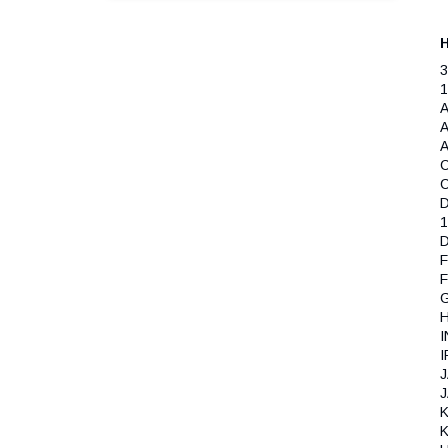
3
1
A
A
C
C
D
1
D
F
F
G
H
I
I
J
J
K
K