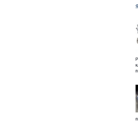
Ф
Р
к
п
п