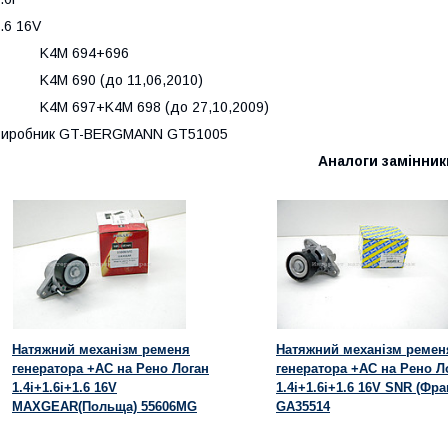
.6 16V
K4M 694+696
K4M 690 (до 11,06,2010)
K4M 697+K4M 698 (до 27,10,2009)
Виробник GT-BERGMANN GT51005
Аналоги замінник
Натяжний механізм ременя
Натяжний механізм ремен
генератора +AC на Рено Логан
генератора +AC на Рено Л
1.4i+1.6i+1.6 16V
1.4i+1.6i+1.6 16V SNR (Фра
MAXGEAR(Польща) 55606MG
GA35514