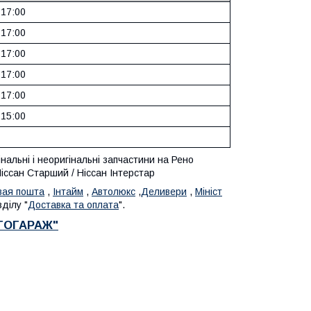
 17:00
 17:00
 17:00
 17:00
 17:00
 15:00
альні і неоригінальні запчастини на Рено
Ніссан Старший / Ніссан Інтерстар
вая пошта
,
Інтайм
,
Автолюкс
,
Деливери
,
Мініст
ділу "
Доставка та оплата
".
ВТОГАРАЖ"