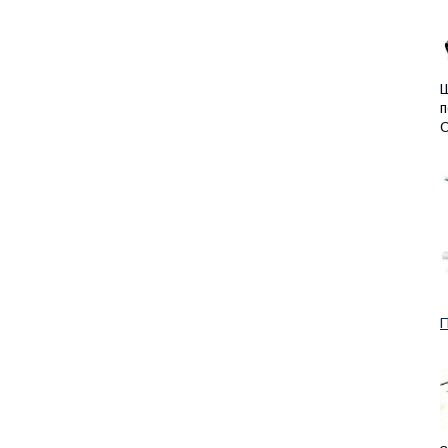
Ш
п
С
П