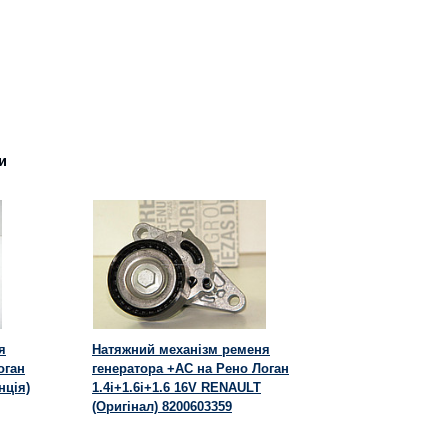
и
я
Натяжний механізм ременя
оган
генератора +AC на Рено Логан
нція)
1.4i+1.6i+1.6 16V RENAULT
(Оригінал) 8200603359