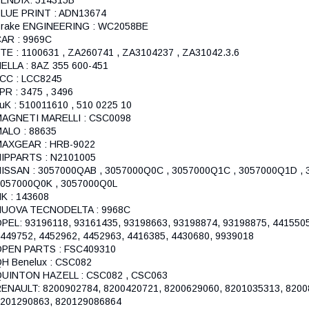
ENDIX: 514315B
LUE PRINT : ADN13674
rake ENGINEERING : WC2058BE
AR : 9969C
TE : 1100631 , ZA260741 , ZA3104237 , ZA31042.3.6
ELLA : 8AZ 355 600-451
CC : LCC8245
PR : 3475 , 3496
uK : 510011610 , 510 0225 10
AGNETI MARELLI : CSC0098
ALO : 88635
MAXGEAR : HRB-9022
IPPARTS : N2101005
ISSAN : 3057000QAB , 3057000Q0C , 3057000Q1C , 3057000Q1D , 
057000Q0K , 3057000Q0L
K : 143608
NUOVA TECNODELTA : 9968C
PEL: 93196118, 93161435, 93198663, 93198874, 93198875, 4415505
449752, 4452962, 4452963, 4416385, 4430680, 9939018
PEN PARTS : FSC409310
H Benelux : CSC082
UINTON HAZELL : CSC082 , CSC063
ENAULT: 8200902784, 8200420721, 8200629060, 8201035313, 8200
201290863, 820129086864