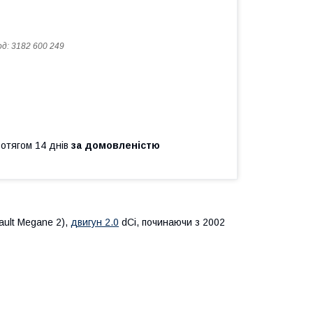
од:
3182 600 249
ротягом 14 днів
за домовленістю
ault Megane 2),
двигун 2.0
dCi, починаючи з 2002