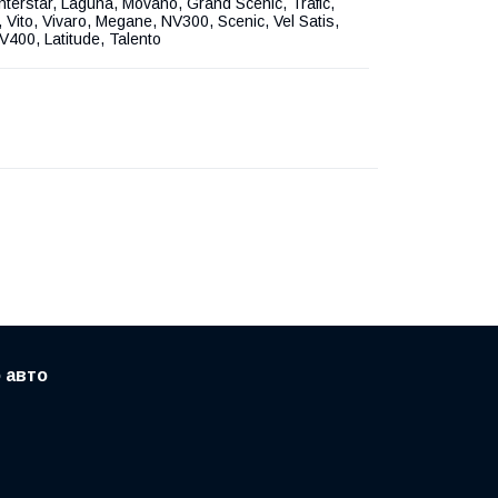
nterstar, Laguna, Movano, Grand Scenic, Trafic,
, Vito, Vivaro, Megane, NV300, Scenic, Vel Satis,
V400, Latitude, Talento
 авто