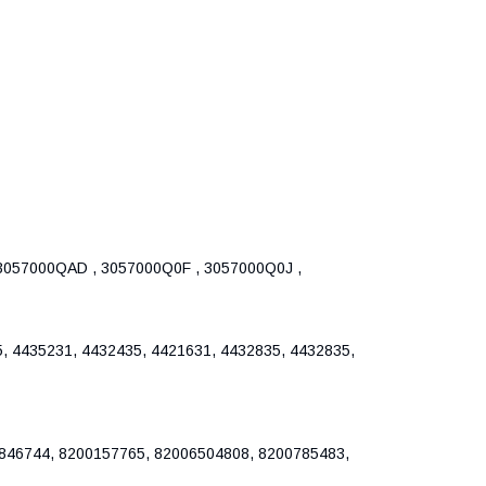
3057000QAD , 3057000Q0F , 3057000Q0J ,
, 4435231, 4432435, 4421631, 4432835, 4432835,
846744, 8200157765, 82006504808, 8200785483,