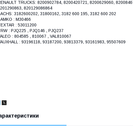
ENAULT TRUCKS: 8200902784, 8200420721, 8200629060, 82008467
201290863, 820129086864
ACHS: 3182600202, 31800162, 3182 600 195, 3182 600 202
AMKO : M30466
EXTAR : 53011200
RW : PJQ225 , PJQ146 , PJQ237
ALEO : 804585 , 810067 , VAL810067
AUXHALL : 93196118, 93187200, 93813379, 93161983, 95507609
арактеристики