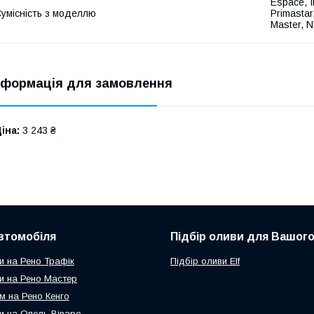
Espace, I
умісність з моделлю
Primastar
Master, N
нформація для замовлення
іна:
3 243 ₴
втомобіля
Підбір оливи для Вашого
и на Рено Трафік
Підбір оливи Elf
и на Рено Мастер
м на Рено Кенго
и на Опель Віваро