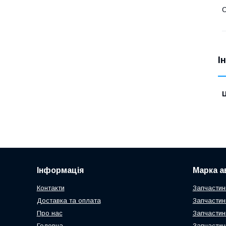
С
І
Ц
Інформація
Марка а
Контакти
Запчастин
Доставка та оплата
Запчастин
Про нас
Запчастин
Головна
Запчастин