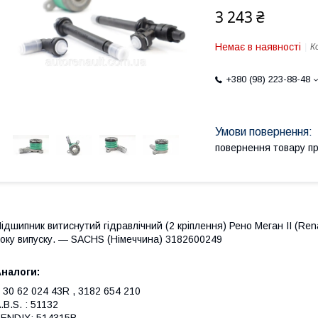
3 243 ₴
Немає в наявності
К
+380 (98) 223-88-48
повернення товару п
ідшипник витиснутий гідравлічний (2 кріплення) Рено Меган II (Ren
оку випуску. — SACHS (Німеччина) 3182600249
налоги:
 30 62 024 43R , 3182 654 210
.B.S. : 51132