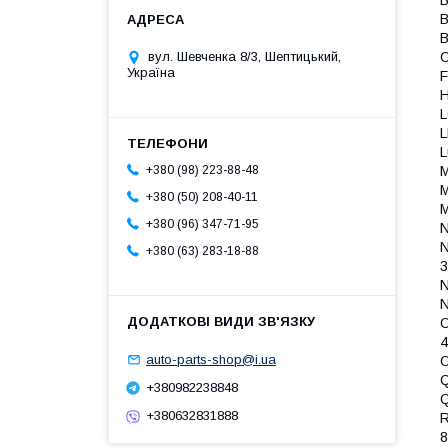
B
B
B
C
вул. Шевченка 8/3, Шептицький,
Україна
F
H
L
L
L
M
+380 (98) 223-88-48
M
+380 (50) 208-40-11
+380 (96) 347-71-95
N
N
+380 (63) 283-18-88
3
N
O
4
auto-parts-shop@i.ua
O
Q
+380982238848
Q
+380632831888
R
8