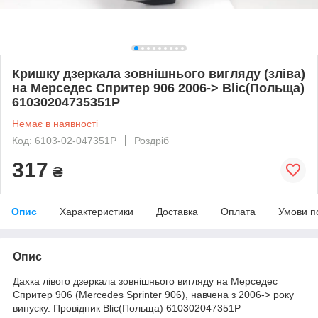
Кришку дзеркала зовнішнього вигляду (зліва)
на Мерседес Спритер 906 2006-> Blic(Польща)
61030204735351P
Немає в наявності
Код: 6103-02-047351P
Роздріб
317
₴
Опис
Характеристики
Доставка
Оплата
Умови п
Опис
Дахка лівого дзеркала зовнішнього вигляду на Мерседес
Спритер 906 (Mercedes Sprinter 906), навчена з 2006-> року
випуску. Провідник Blic(Польща) 610302047351P