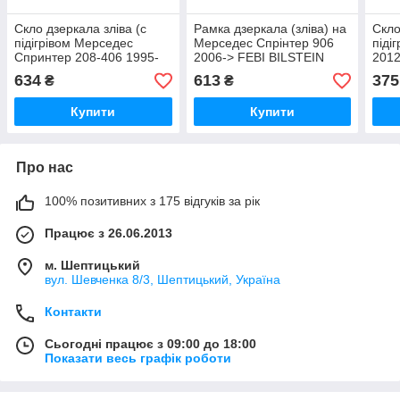
Скло дзеркала зліва (c
Рамка дзеркала (зліва) на
Скло
підігрівом Мерседес
Мерседес Спрінтер 906
піді
Спринтер 208-406 1995-
2006-> FEBI BILSTEIN
2012
2006 Blic(Польща)
(Німеччина) 102560
610
634
613
375
₴
₴
6102021231911P
Купити
Купити
Про нас
100% позитивних з 175 відгуків за рік
Працює з 26.06.2013
м. Шептицький
вул. Шевченка 8/3, Шептицький, Україна
Контакти
Сьогодні працює з 09:00 до 18:00
Показати весь графік роботи