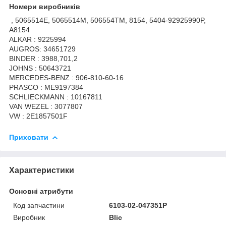
Номери виробників
, 5065514E, 5065514M, 506554TM, 8154, 5404-92925990P,
A8154
ALKAR : 9225994
AUGROS: 34651729
BINDER : 3988,701,2
JOHNS : 50643721
MERCEDES-BENZ : 906-810-60-16
PRASCO : ME9197384
SCHLIECKMANN : 10167811
VAN WEZEL : 3077807
VW : 2E1857501F
Приховати
Характеристики
Основні атрибути
Код запчастини
6103-02-047351P
Виробник
Blic