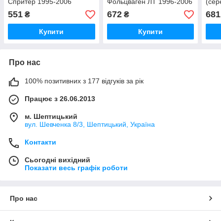
Спритер 1995-2006
Фольцваген ЛТ 1996-2006
(сер
Blic6506356048P
Blic(Польща)
Фоль
551
672
681
₴
₴
6505063546041P
Blic
650
Купити
Купити
Про нас
100% позитивних з 177 відгуків за рік
Працює з 26.06.2013
м. Шептицький
вул. Шевченка 8/3, Шептицький, Україна
Контакти
Сьогодні вихідний
Показати весь графік роботи
Про нас