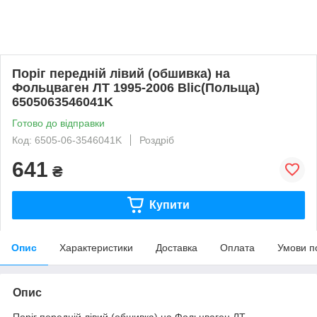
Поріг передній лівий (обшивка) на
Фольцваген ЛТ 1995-2006 Blic(Польща)
6505063546041K
Готово до відправки
Код: 6505-06-3546041K
Роздріб
641
₴
Купити
Опис
Характеристики
Доставка
Оплата
Умови п
Опис
Поріг передній лівий (обшивка) на Фольцваген ЛТ