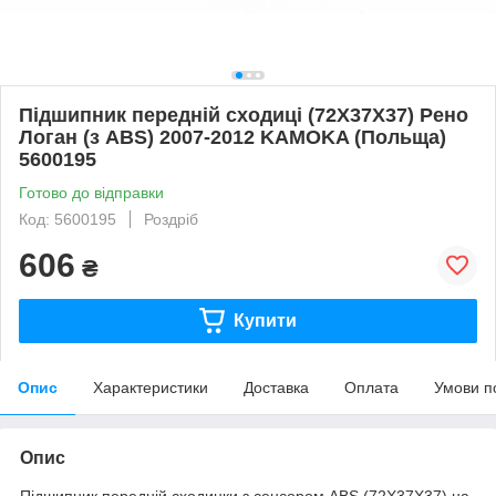
Підшипник передній сходиці (72X37X37) Рено
Логан (з ABS) 2007-2012 KAMOKA (Польща)
5600195
Готово до відправки
Код: 5600195
Роздріб
606
₴
Купити
Опис
Характеристики
Доставка
Оплата
Умови п
Опис
Підшипник передній сходинки з сенсором ABS (72X37X37) на