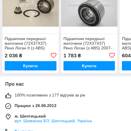
Підшипник передньої
Підшипник передньої
Підш
маточини (72X37X37)
маточини (72X37X37)
мато
Рено Логан II (з ABS)
Рено Логан (з ABS) 2007-
ABS)
2012-> Renault (Оригінал)
2012 SNR (Франція)
2012
2 036
1 783
604
₴
₴
402102977R
R15575
(Гол
Купити
Купити
Про нас
100% позитивних з 177 відгуків за рік
Працює з 26.06.2013
м. Шептицький
вул. Шевченка 8/3, Шептицький, Україна