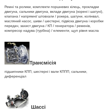
Ремні та ролики, комплекти поршневих кілець, прокладки
двигуна, сальники двигуна, вклади двигуна (корені і шатуні),
клапана / напрямні/ штовхали / рокера, шатуни, колінвал,
масляний насос, шиви / шестерні, підвіска двигуна і коробки
передач, захист двигуна / КП / генератора / ременів,
компресор надува (турбіна) / елементи, щуп рівня масла
Трансмісія
підшипники КПП, шестерні і вали КППП, сальники,
диференціал
Шассі