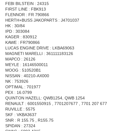
FEBI BILSTEIN : 24315
FIRST LINE : FBK913
FLENNOR : FR 790866
HERTH+BUSS JAKOPARTS : J4701037
HK : 30/84
IPD : 303084
KAGER : 830912
KAWE : FR790866
LUCAS ENGINE DRIVE : LKBA69063
MAGNETI MARELLI : 361111183126
MAPCO : 26126
MEYLE : 16146500011
MOOG : 510520B1
NISSAN : 40210-AX000
NK : 753926
OPTIMAL : 701977
PEX : 16.0799
QUINTON HAZELL: QWB1254, QWB 1254
RENAULT : 6001550915 , 7701207677 , 7701 207 677
RUVILLE : 5575
SKF : VKBA3637
SNR : R 155.75 , R155.75
SPIDAN : 27324