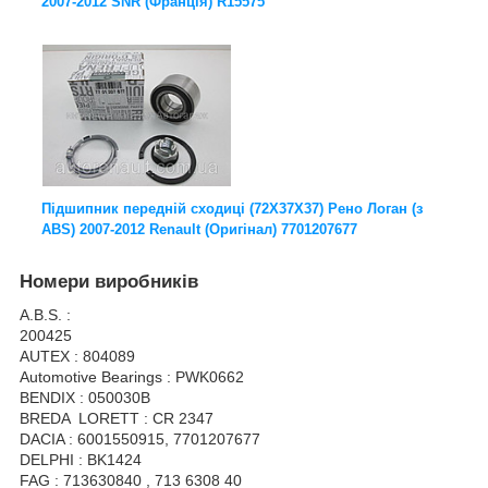
2007-2012 SNR (Франція) R15575
Підшипник передній сходиці (72X37X37) Рено Логан (з
ABS) 2007-2012 Renault (Оригінал) 7701207677
Номери виробників
A.B.S. :
200425
AUTEX : 804089
Automotive Bearings : PWK0662
BENDIX : 050030B
BREDA LORETT : CR 2347
DACIA : 6001550915, 7701207677
DELPHI : BK1424
FAG : 713630840 , 713 6308 40