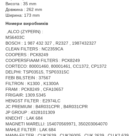
Висота : 35 mm
Довжина : 262 mm
Ширина: 173 mm
Номери виробників
,ALCO (ZYPERN) :
MS6403C
BOSCH : 1 987 432 327 , R2327 , 1987432327
CLEAN FILTERS : NC2359CA
COOPERS : PCK8249
COOPERSFIAAM FILTERS : PCK8249
CORTECO: 80001460, 80001461, CC1372, CP1372
DELPHI: TSP03515, TSP03315C
FEBI BILSTEIN : 37567
FILTRON : K1300 , K1300A
FRAM : PCK8249 , CFA10657
FRIGAIR: 1309.5345
HENGST FILTER : E2974LC
JC PREMIUM : B4R031CPR , B4R031CPR
JP GROUP : 4328101309
KNECHT : LAK 684
MAGNETI MARELLI: 154070569971, 350203064070
MAHLE FILTER : LAK 684
MANN-FILTER : CUK2639 , CUK26005 , CUK 2639 , CU K2 639