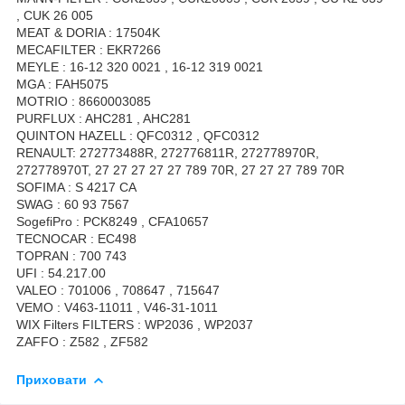
, CUK 26 005
MEAT & DORIA : 17504K
MECAFILTER : EKR7266
MEYLE : 16-12 320 0021 , 16-12 319 0021
MGA : FAH5075
MOTRIO : 8660003085
PURFLUX : AHC281 , AHC281
QUINTON HAZELL : QFC0312 , QFC0312
RENAULT: 272773488R, 272776811R, 272778970R,
272778970T, 27 27 27 27 27 789 70R, 27 27 27 789 70R
SOFIMA : S 4217 CA
SWAG : 60 93 7567
SogefiPro : PCK8249 , CFA10657
TECNOCAR : EC498
TOPRAN : 700 743
UFI : 54.217.00
VALEO : 701006 , 708647 , 715647
VEMO : V463-11011 , V46-31-1011
WIX Filters FILTERS : WP2036 , WP2037
ZAFFO : Z582 , ZF582
Приховати