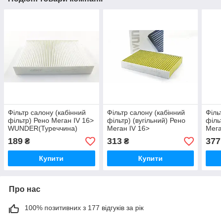
Фільтр салону (кабінний
Фільтр салону (кабінний
Філь
фільтр) Рено Меган IV 16>
фільтр) (вугільний) Рено
філь
WUNDER(Туреччина)
Меган IV 16>
Мега
WP819
WUNDER(Туреччина)WPK819
(Тур
189
313
377
₴
₴
Купити
Купити
Про нас
100% позитивних з 177 відгуків за рік