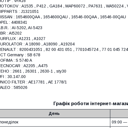
OTIP : VFA16
OTOKOV : A1535 , P412 , GA184 , MAP60072 , PA7631 , WA50224 ,
IPPARTS : J1321051
ISSAN : 1654600QAA , 1654600QAU , 16546-00QAA , 16546-00QAU
PEL : 4408341
.B.R. : AI-5202, AI-5423
BR : AI5202
URFLUX : A1231 , A1027
UROLATOR : A 18090 , A18090 , A19204
ENAULT : 8200431051 , 82 00 431 051 , 7701045724 , 77 01 045 724
CT Germany : SB 678
OFIMA : S 5740 A
ECNOCAR : A2205 , A475
EHO : 2661 , 26301 , 2630-1 , sty30
FI : 30.147.00
NICO FILTER : AE17781 , AE 1778/1
ALEO : 585026
Графік роботи інтернет-магаз
День
понеділок
09:00 —