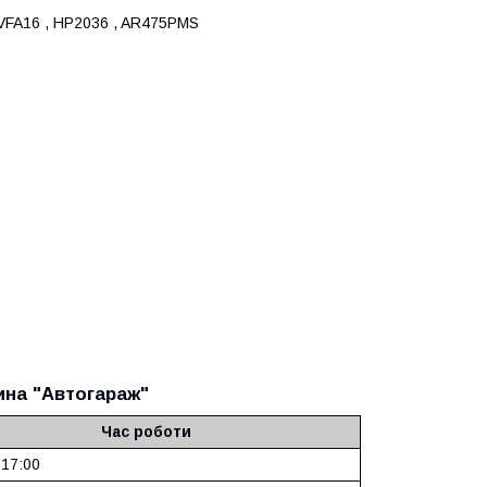
 VFA16 , HP2036 , AR475PMS
ина "Автогараж"
Час роботи
 17:00