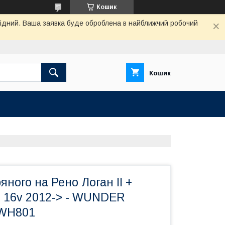
Кошик
ихідний. Ваша заявка буде оброблена в найближчий робочий
Кошик
яного на Рено Логан II +
6i 16v 2012-> - WUNDER
 WH801