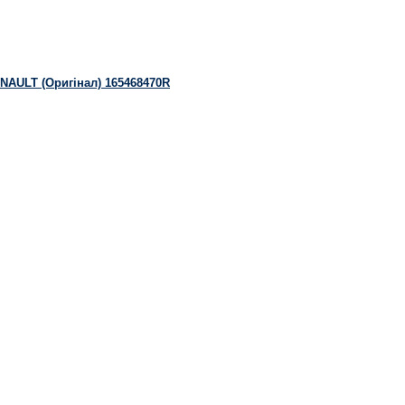
RENAULT (Оригінал) 165468470R