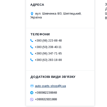
З
Д
Ш
вул. Шевченка 8/3, Шептицький,
Україна
В
+380 (98) 223-88-48
+380 (50) 208-40-11
+380 (96) 347-71-95
+380 (63) 283-18-88
auto-parts-shop@i.ua
+380982238848
+380632831888