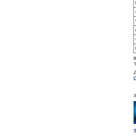
В
Т
Д
Е
З
Ф