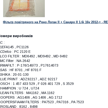
Фільтр повітряного на Рено Логан II + Сандро II 1.6i 16v 2012-> - 
Номери виробників
C :
1EFA145 , PC1126
CDelco : PC 2120 E
LCO FILTER : MD6492 , MD9492 , MD-9492
MC Filter : NA-2642
RMAFILT : P-176/140/73 , P17614073
SAS : HF 8701 , HF 8701 F
SHIKA : 20-01-130
LUE PRINT : ADZ92217 , ADZ 92217
OSCH : 1 457 433 529 , F 026 401 729 , S 3529
HAMPION : U 724 , U724
LEAN FILTERS : MA1162 , MA 1162
OOPERS : AG1406 , AG 1406 , AG 1712
OOPERSFIAAM FILTERS : PA7523 , PA7316 , PA 7523
ROSLAND : 8162 , 8498