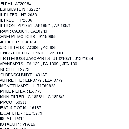
ELPHI : AF20084
EBI BILSTEIN : 32227
IL FILTER : HP 2036
ILTREC : HP2036
ILTRON : AP1851 , AP185/1 , AP 185/1
RAM : CA8964 , CA10249
GENERAL MOTORS : 91159955
IF FILTER : GA 184
UD FILTERS : AG985 , AG 985
ENGST FILTER : E461L , E461L01
ERTH+BUSS JAKOPARTS : J1321051 , J1321044
APANPARTS : FA-130 , FA-130S , JFA-130
NECHT : LX773
KOLBENSCHMIDT : 431AP
AUTRETTE : ELP3779 , ELP 3779
AGNETI MARELLI : 71760828
AHLE FILTER : LX 773
ANN-FILTER : C 1858/1 , C 1858/2
APCO : 60311
EAT & DORIA : 16187
ECAFILTER : ELP3779
ISFAT : P412
OTAQUIP : VFA 16