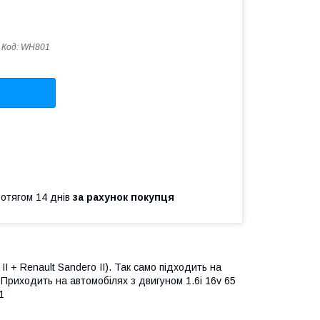
Код:
WH801
ротягом 14 днів
за рахунок покупця
II + Renault Sandero II). Так само підходить на
). Приходить на автомобілях з двигуном 1.6i 16v 65
1