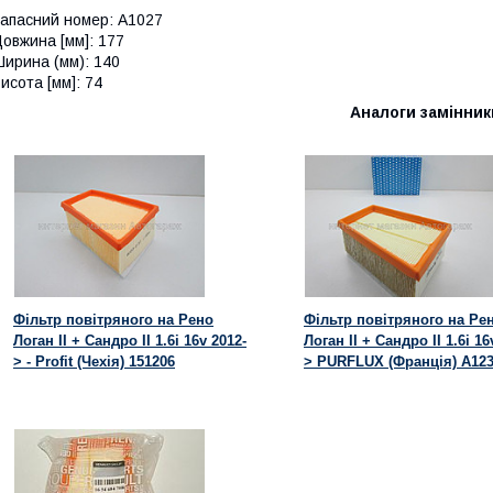
апасний номер: A1027
овжина [мм]: 177
ирина (мм): 140
исота [мм]: 74
Аналоги замінник
Фільтр повітряного на Рено
Фільтр повітряного на Ре
Логан II + Сандро II 1.6i 16v 2012-
Логан II + Сандро II 1.6i 16
> - Profit (Чехія) 151206
> PURFLUX (Франція) A12