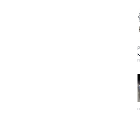
Р
к
п
п