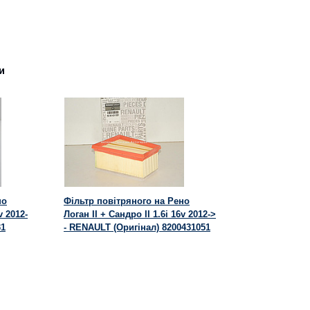
и
но
Фільтр повітряного на Рено
v 2012-
Логан II + Сандро II 1.6i 16v 2012->
31
- RENAULT (Оригінал) 8200431051