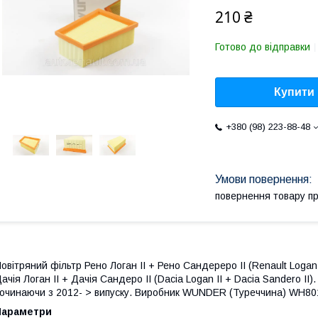
210 ₴
Готово до відправки
Купити
+380 (98) 223-88-48
повернення товару п
овітряний фільтр Рено Логан II + Рено Сандереро II (Renault Logan 
ачія Логан II + Дачія Сандеро II (Dacia Logan II + Dacia Sandero II
очинаючи з 2012- > випуску. Виробник WUNDER (Туреччина) WH80
Параметри