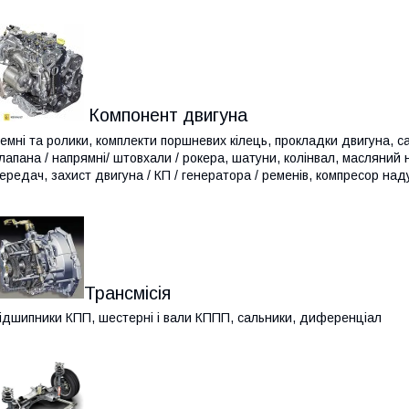
Компонент двигуна
емні та ролики, комплекти поршневих кілець, прокладки двигуна, са
лапана / напрямні/ штовхали / рокера, шатуни, колінвал, масляний н
ередач, захист двигуна / КП / генератора / ременів, компресор над
Трансмісія
ідшипники КПП, шестерні і вали КППП, сальники, диференціал