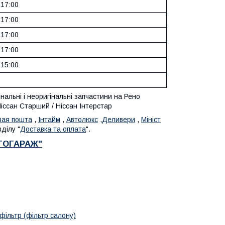
 17:00
 17:00
 17:00
 17:00
 15:00
альні і неоригінальні запчастини на Рено
Ніссан Старший / Ніссан Інтерстар
вая пошта
,
Інтайм
,
Автолюкс
,
Деливери
,
Мініст
ділу "
Доставка та оплата
".
ВТОГАРАЖ"
фільтр (фільтр салону)