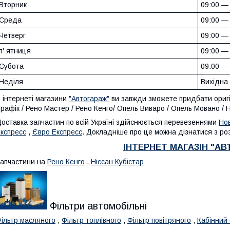
Вторник
09:00 —
Среда
09:00 —
Четверг
09:00 —
п' ятниця
09:00 —
Субота
09:00 —
Неділя
Вихідна
 інтернеті магазини
"Автогараж"
ви завжди зможете придбати оригін
рафік / Рено Мастер / Рено Кенго/ Опель Виваро / Опель Мовано / 
оставка запчастин по всій Україні здійснюється перевезеннями
Но
кспресс
,
Євро Експресс
. Докладніше про це можна дізнатися з роз
ІНТЕРНЕТ МАГАЗІН "А
апчастини на
Рено Кенго
,
Ніссан Кубістар
Фільтри автомобільні
ільтр масляного
,
Фільтр топлівного
,
Фільтр повітряного
,
Кабінний 