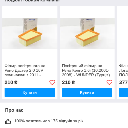
Фільтр повітряного на
Повітряний фільтр на
Філь
Рено Дастер 2.0 16V
Рено Кенго 1.6i (10.2001-
Лога
починаючи з 2011 -
2008) - WUNDER (Турція)
ПОЛ
WUNDER WH801
WH801
210
210
377
₴
₴
Купити
Купити
Про нас
100% позитивних з 175 відгуків за рік