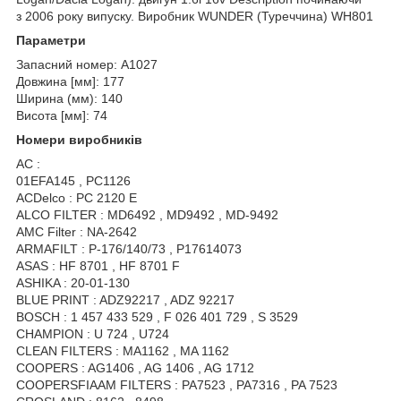
з 2006 року випуску. Виробник WUNDER (Туреччина) WH801
Параметри
Запасний номер: A1027
Довжина [мм]: 177
Ширина (мм): 140
Висота [мм]: 74
Номери виробників
AC :
01EFA145 , PC1126
ACDelco : PC 2120 E
ALCO FILTER : MD6492 , MD9492 , MD-9492
AMC Filter : NA-2642
ARMAFILT : P-176/140/73 , P17614073
ASAS : HF 8701 , HF 8701 F
ASHIKA : 20-01-130
BLUE PRINT : ADZ92217 , ADZ 92217
BOSCH : 1 457 433 529 , F 026 401 729 , S 3529
CHAMPION : U 724 , U724
CLEAN FILTERS : MA1162 , MA 1162
COOPERS : AG1406 , AG 1406 , AG 1712
COOPERSFIAAM FILTERS : PA7523 , PA7316 , PA 7523