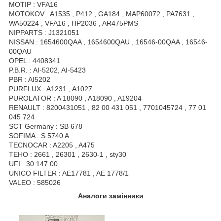
MOTIP : VFA16
MOTOKOV : A1535 , P412 , GA184 , MAP60072 , PA7631 ,
WA50224 , VFA16 , HP2036 , AR475PMS
NIPPARTS : J1321051
NISSAN : 1654600QAA , 1654600QAU , 16546-00QAA , 16546-
00QAU
OPEL : 4408341
P.B.R. : AI-5202, AI-5423
PBR : AI5202
PURFLUX : A1231 , A1027
PUROLATOR : A 18090 , A18090 , A19204
RENAULT : 8200431051 , 82 00 431 051 , 7701045724 , 77 01
045 724
SCT Germany : SB 678
SOFIMA : S 5740 A
TECNOCAR : A2205 , A475
TEHO : 2661 , 26301 , 2630-1 , sty30
UFI : 30.147.00
UNICO FILTER : AE17781 , AE 1778/1
VALEO : 585026
Аналоги замінники