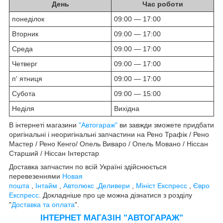
День
Час роботи
понеділок
09:00 — 17:00
Вторник
09:00 — 17:00
Среда
09:00 — 17:00
Четверг
09:00 — 17:00
п' ятниця
09:00 — 17:00
Субота
09:00 — 15:00
Неділя
Вихідна
В інтернеті магазини
"Автогараж"
ви завжди зможете придбати
оригінальні і неоригінальні запчастини на Рено Трафік / Рено
Мастер / Рено Кенго/ Опель Виваро / Опель Мовано / Ніссан
Старший / Ніссан Інтерстар
Доставка запчастин по всій Україні здійснюється
перевезеннями
Новая
пошта
,
Інтайм
,
Автолюкс
,
Деливери
,
Мініст Експресс
,
Євро
Експресс
. Докладніше про це можна дізнатися з розділу
"
Доставка та оплата
".
ІНТЕРНЕТ МАГАЗІН "АВТОГАРАЖ"