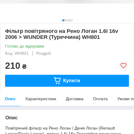
Фільтр повітряного на Рено Логан 1.6i 16v
2006 > WUNDER (Туреччина) WH801
Готово до відправки
Код: WH801
Роздріб
210
₴
Купити
Опис
Характеристики
Доставка
Оплата
Умови п
Опис
Повітряний фільтр на Рено Логан / Дачія Логан (Renault
Logan/Dacia Logan). двигун 1.6i 16v Description починаючи