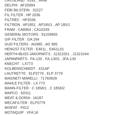
CROSLAND : 8162 , 8498
DELPHI : AF20084
FEBI BILSTEIN : 32227
FIL FILTER : HP 2036
FILTREC : HP2036
FILTRON : AP1851 , AP185/1 , AP 185/1
FRAM : CA8964 , CA10249
GENERAL MOTORS : 91159955
GIF FILTER : GA 184
GUD FILTERS : AG985 , AG 985
HENGST FILTER : E461L , E461L01
HERTH+BUSS JAKOPARTS : J1321051 , J1321044
JAPANPARTS : FA-130 , FA-130S , JFA-130
KNECHT : LX773
KOLBENSCHMIDT : 431AP
LAUTRETTE : ELP3779 , ELP 3779
MAGNETI MARELLI : 71760828
MAHLE FILTER : LX 773
MANN-FILTER : C 1858/1 , C 1858/2
MAPCO : 60311
MEAT & DORIA : 16187
MECAFILTER : ELP3779
MISFAT : P412
MOTAQUIP : VFA 16