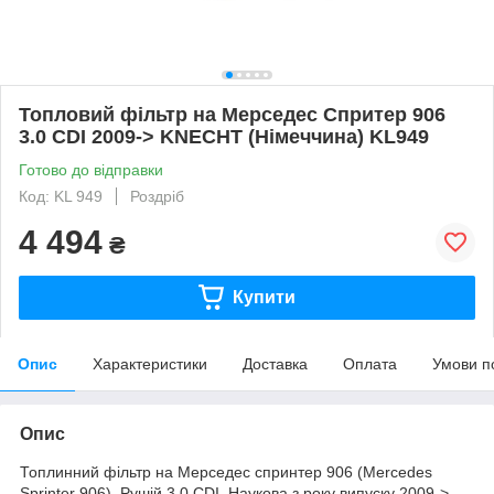
Топловий фільтр на Мерседес Спритер 906
3.0 CDI 2009-> KNECHT (Німеччина) KL949
Готово до відправки
Код: KL 949
Роздріб
4 494
₴
Купити
Опис
Характеристики
Доставка
Оплата
Умови п
Опис
Топлинний фільтр на Мерседес спринтер 906 (Mercedes
Sprinter 906). Рушій 3.0 CDI. Наукова з року випуску 2009->.