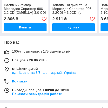
Паливний фільтр
Топливный фильтр на
Пали
Мерседес Спринтер 906
Мерседес Спринтер 906
Мер
2.2 CDI(OM651LA) 3.0 CDI
2.2CDI + 3.0CDI (с
2.1C
2006-> KNECHT
системой водоотвода)
KNE
2 806
2 911
3 6
₴
₴
(Німеччина) KL914
MANN-FILTER —
KL9
WK82018
Купити
Купити
Про нас
100% позитивних з 175 відгуків за рік
Працює з 26.06.2013
м. Шептицький
вул. Шевченка 8/3, Шептицький, Україна
Контакти
Сьогодні працює з 09:00 до 18:00
Показати весь графік роботи