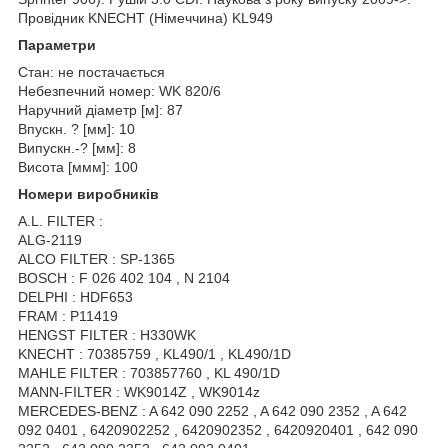
Провідник KNECHT (Німеччина) KL949
Параметри
Стан: не постачається
Небезпечний номер: WK 820/6
Наручний діаметр [м]: 87
Впускн. ? [мм]: 10
Випускн.-? [мм]: 8
Висота [ммм]: 100
Номери виробників
A.L. FILTER :
ALG-2119
ALCO FILTER : SP-1365
BOSCH : F 026 402 104 , N 2104
DELPHI : HDF653
FRAM : P11419
HENGST FILTER : H330WK
KNECHT : 70385759 , KL490/1 , KL490/1D
MAHLE FILTER : 703857760 , KL 490/1D
MANN-FILTER : WK9014Z , WK9014z
MERCEDES-BENZ : A 642 090 2252 , A 642 090 2352 , A 642
092 0401 , 6420902252 , 6420902352 , 6420920401 , 642 090