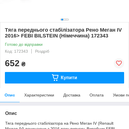
Тяга переднього стабілізатора Рено Меган IV
2016> FEBI BILSTEIN (Німеччина) 172343
Готово до відправки
Код: 172343
Роздріб
652
₴
Купити
Опис
Характеристики
Доставка
Оплата
Умови п
Опис
Тяга переднього стабілізатора на Рено Меган IV (Renault
Megan IV) починаючи з 2016 року випуску. Виробник FEBI