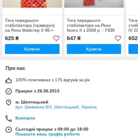
Тяга переднього
Тяга переднього
Тяга
стабілізатора (праворуч)
стабілізатора на Рено
стаб
на Рено Майстер II 98->
Кенго II з 2008 р. - FEBI
IV 2
FEBI BILSTEIN
BILSTEIN (Німеччина) -
(Нім
625
647
652
₴
₴
(Німеччина) 19866
21015
Купити
Купити
Про нас
100% позитивних з 176 відгуків за рік
Працює з 26.06.2013
м. Шептицький
вул. Шевченка 8/3, Шептицький, Україна
Контакти
Сьогодні працює з 09:00 до 18:00
Показати весь графік роботи