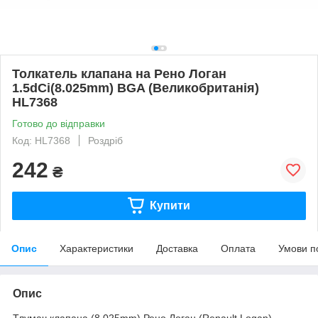
Толкатель клапана на Рено Логан
1.5dCi(8.025mm) BGA (Великобританія)
HL7368
Готово до відправки
Код: HL7368
Роздріб
242
₴
Купити
Опис
Характеристики
Доставка
Оплата
Умови п
Опис
Тлумач клапана (8.025mm) Рено Логан (Renault Logan),