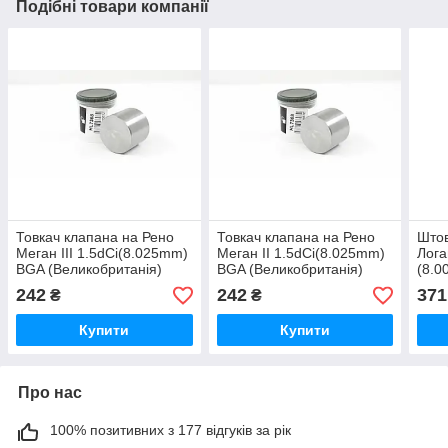
Подібні товари компанії
Товкач клапана на Рено
Товкач клапана на Рено
Штов
Меган III 1.5dCi(8.025mm)
Меган II 1.5dCi(8.025mm)
Лога
BGA (Великобританія)
BGA (Великобританія)
(8.0
HL7368
HL7368
(Вел
242
242
371
₴
₴
HL7
Купити
Купити
Про нас
100% позитивних з 177 відгуків за рік