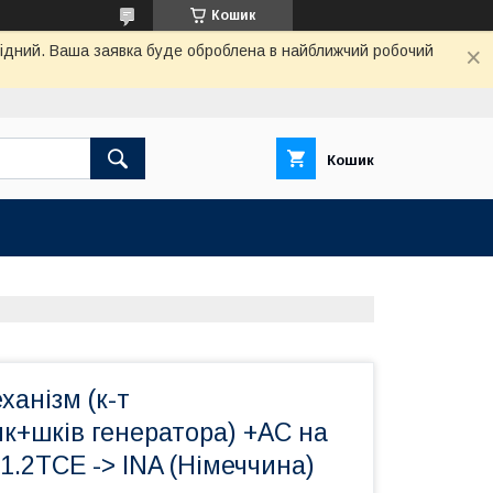
Кошик
ихідний. Ваша заявка буде оброблена в найближчий робочий
Кошик
анізм (к-т
к+шків генератора) +AC на
1.2TCE -> INA (Німеччина)