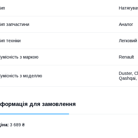
ип
Натягува
ип запчастини
Аналог
ип техніки
Легковий
умісність з маркою
Renault
Duster, C
умісність з моделлю
Qashqai,
нформація для замовлення
іна:
3 689 ₴