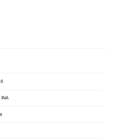
10
r INA
а