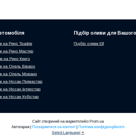
втомобіля
Підбір оливи для Вашого
и на Рено Трафік
Підбір оливи Elf
и на Рено Мастер
м на Рено Кенго
и на Опель Віваро
и на Опель Мовано
и на Ніссан Прімастар
и на Ніссан Інтерстар
и на Ніссан Кубістар
Сайт створений на маркетплейсі
Prom.ua
Автогараж |
Поскаржитися на контент
|
Політика конфіденційності
Select Language
▼