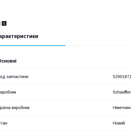
арактеристики
Основні
од запчастини
5290187
иробник
Schaeffle
раїна виробник
Німеччин
Стан
Новий