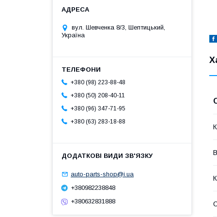
вул. Шевченка 8/3, Шептицький,
Україна
Х
+380 (98) 223-88-48
+380 (50) 208-40-11
+380 (96) 347-71-95
+380 (63) 283-18-88
К
В
auto-parts-shop@i.ua
К
+380982238848
+380632831888