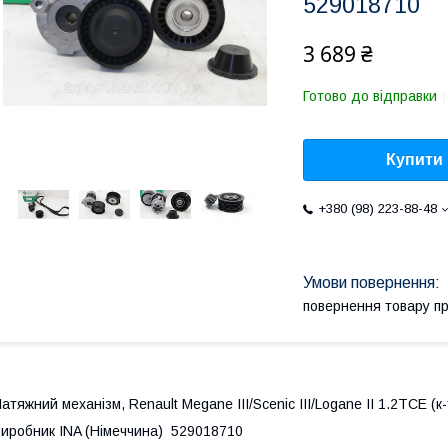
529018710
3 689 ₴
Готово до відправки
Купити
+380 (98) 223-88-48
повернення товару п
атяжний механізм, Renault Megane III/Scenic III/Logane II 1.2TCE (к
иробник INA (Німеччина) 529018710