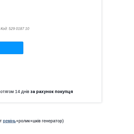
Код:
529 0187 10
ротягом 14 днів
за рахунок покупця
-т
ремінь
+ролик+шків генератор)