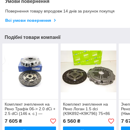
Умови повернення
Повернення товару впродовж 14 днів за рахунок покупця
Всі умови повернення
Подібні товари компанії
Комплект зчеплення на
Комплект зчеплення на
Зчеп
Рено Трафік 06-> 2.0 dCi +
Рено Логан 1.5 dci
Рено
2.5 dCi (146 к. с.) —
(K9K892+K9K796) 75+86
(Нім
SACHS (Німеччина) -
л. с. - Valeo (Франція) -
7 605
6 560
7 6
₴
₴
3000950551
828012