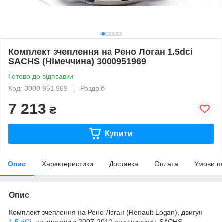
Комплект зчеплення на Рено Логан 1.5dci
SACHS (Німеччина) 3000951969
Готово до відправки
Код: 3000 951 969
Роздріб
7 213
₴
Купити
Опис
Характеристики
Доставка
Оплата
Умови п
Опис
Комплект зчеплення на Рено Логан (Renault Logan), двигун
1.5 dCi
, починаючи з 2007-2012 року випуску. SACHS