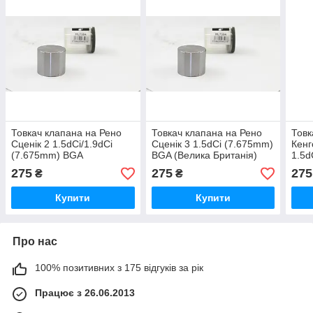
Товкач клапана на Рено
Товкач клапана на Рено
Товк
Сценік 2 1.5dCi/1.9dCi
Сценік 3 1.5dCi (7.675mm)
Кенг
(7.675mm) BGA
BGA (Велика Британія)
1.5d
(Великобританія) HL7354
HL7354
(7.6
275
275
275
₴
₴
Брит
Купити
Купити
Про нас
100% позитивних з 175 відгуків за рік
Працює з 26.06.2013