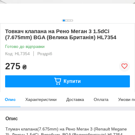
Товкач клапана на Рено Меган 3 1.5dCi
(7.675mm) BGA (Велика Британія) HL7354
Готово до відправки
Код: HL7354
Роздріб
275
₴
Купити
Опис
Характеристики
Доставка
Оплата
Умови п
Опис
Тлумач клапана(7.675mm) на Рено Меган 3 (Renault Megane
3). Двигун 1.5dCi. Виробник BGA (Великобританія) HL7354