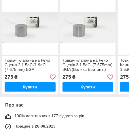
Товкач клапана на Рено
Товкач клапана на Рено
Товк
Сценік 2 1.5dCi/1.9dCi
Сценік 3 1.5dCi (7.675mm)
Кенг
(7.675mm) BGA
BGA (Велика Британія)
1.5d
(Великобританія) HL7354
HL7354
(7.6
275
275
275
₴
₴
Брит
Купити
Купити
Про нас
100% позитивних з 177 відгуків за рік
Працює з 26.06.2013