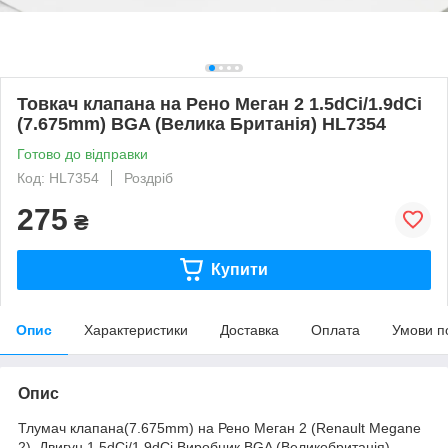
Товкач клапана на Рено Меган 2 1.5dCi/1.9dCi
(7.675mm) BGA (Велика Британія) HL7354
Готово до відправки
Код: HL7354
Роздріб
275
₴
Купити
Опис
Характеристики
Доставка
Оплата
Умови п
Опис
Тлумач клапана(7.675mm) на Рено Меган 2 (Renault Megane
2). Двигун 1.5dCi/1.9dCi Виробник BGA (Великобританія)