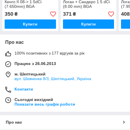
Кенго II 08-> 1.5dCi
Логан + Сандеро 1.5 dCi
Лога
(7.650mm) BGA
(8.00 mm) BGA
(7.9
(Великобританія) HL7352
(Великобританія) -
(Вел
350
371
408
₴
₴
HL7367
HL7
Купити
Купити
Про нас
100% позитивних з 177 відгуків за рік
Працює з 26.06.2013
м. Шептицький
вул. Шевченка 8/3, Шептицький, Україна
Контакти
Сьогодні вихідний
Показати весь графік роботи
Про нас