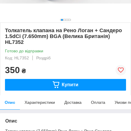
Толкатель клапана на Рено Логан + Сандеро
1.5dCi (7.650mm) BGA (Велика Британія)
HL7352
Готово до відправки
Код: HL7352
Роздріб
350
₴
Купити
Опис
Характеристики
Доставка
Оплата
Умови п
Опис
Товкач клапана (7.650mm) Рено Логан + Рено Сандеро