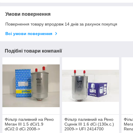
Умови повернення
Повернення товару впродовж 14 днів за рахунок покупця
Всі умови повернення
Подібні товари компанії
Фільтр паливний на Рено
Фільтр паливний на Рено
Філь
Меган III 1.5 dCi/1.9
Сценік III 1.6 dCi (130к.с.)
Мега
dCi/2.0 dCi 2008->
2009-> UFI 2414700
Rena