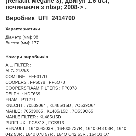
(Renault Megane 3), двигун 1.6 dCi,
починаючи з nbsp; 2008-> .
Виробник UFI 2414700
Характеристики
Діаметр [мм]: 98
Висота [мм]: 177
Номери виробників
A.L. FILTER :
ALG-2189/3
COMLINE : EFF317D
COOPERS : FP6078 , FP6O78
COOPERSFIAAM FILTERS : FP6078
DELPHI : HDF669
FRAM : P11271
KNECHT : 70539064 , KL485/15D , 7O539O64
MAHLE : 70539065 , KL485/15D , 7O539O65
MAHLE FILTER : KL485/15D
PURFLUX : FCS813 , FCS813
RENAULT : 164004303R , 164008737R , 1640 043 03R , 1640
042 53R , 1640 078 57R , 164O O42 53R , 164O3 O7