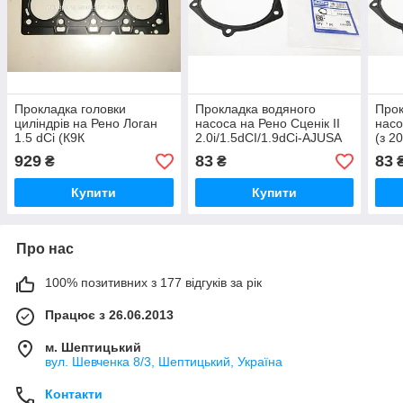
Прокладка головки
Прокладка водяного
Прок
циліндрів на Рено Логан
насоса на Рено Сценік II
насо
1.5 dCi (К9К
2.0i/1.5dCI/1.9dCi-AJUSA
(з 2
790+792+794+796) BGA
(Іспанія) 01013200
AJUS
929
83
83
₴
₴
(Ве) - CH9528
Купити
Купити
Про нас
100% позитивних з 177 відгуків за рік
Працює з 26.06.2013
м. Шептицький
вул. Шевченка 8/3, Шептицький, Україна
Контакти