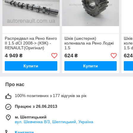
Распредвал на Рено Кенго
Шків (шестерня)
Шків
II 1.5 dCI 2008-> (K9K) -
коленвала на Рено Лоджі
коле
RENAULT(Оригінал)
1.5
1.5 
130209682R
dCi(K9K830/846/856/838/666)
201
4 949
624
624
₴
₴
— METALCAUCHO
(Ісп
(Іспанія) - MC5543
Купити
Купити
Про нас
100% позитивних з 177 відгуків за рік
Працює з 26.06.2013
м. Шептицький
вул. Шевченка 8/3, Шептицький, Україна
Контакти