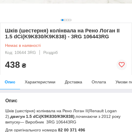
Шків (шестерня) колінвала на Рено Логан II
1.5 dCi(K9K830/K9K838) - 3RG 106443RG
Немає в наявності
Код: 10644 3RG
Роздріб
438
₴
Опис
Характеристики
Доставка
Оплата
Умови п
Опис
Шків (шестірня) колінвала на Рено Логан II(Renault Logan
2),
двигун 1.5 dCi(K9K830/K9K838)
,починаючи з 2012 року
випуску— Виробник 3RG 106443RG
Для оригінального номера
82 00 371 496