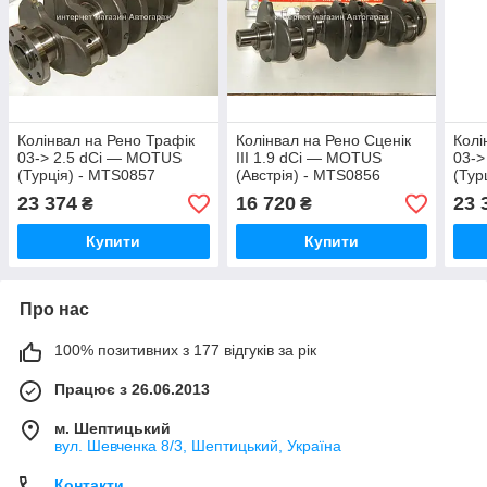
Колінвал на Рено Трафік
Колінвал на Рено Сценік
Колі
03-> 2.5 dCi — MOTUS
III 1.9 dCi — MOTUS
03->
(Турція) - MTS0857
(Австрія) - MTS0856
(Тур
23 374
16 720
23 
₴
₴
Купити
Купити
Про нас
100% позитивних з 177 відгуків за рік
Працює з 26.06.2013
м. Шептицький
вул. Шевченка 8/3, Шептицький, Україна
Контакти