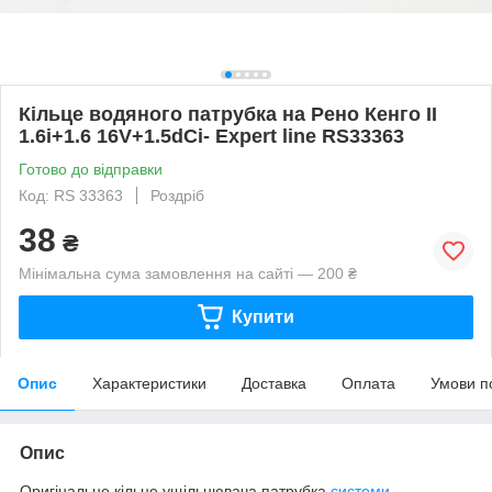
Кільце водяного патрубка на Рено Кенго II
1.6i+1.6 16V+1.5dCi- Expert line RS33363
Готово до відправки
Код: RS 33363
Роздріб
38
₴
Мінімальна сума замовлення на сайті — 200 ₴
Купити
Опис
Характеристики
Доставка
Оплата
Умови п
Опис
Оригінальне кільце ущільнювача патрубка
системи