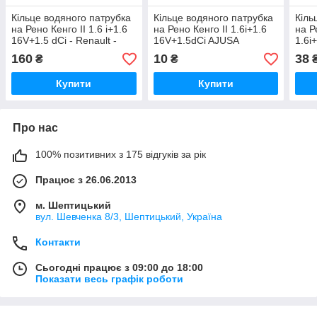
Кільце водяного патрубка
Кільце водяного патрубка
Кіль
на Рено Кенго II 1.6 i+1.6
на Рено Кенго II 1.6i+1.6
на Р
16V+1.5 dCi - Renault -
16V+1.5dCi AJUSA
1.6i
7703065311
(Іспанія) 16019600
RS3
160
10
38
₴
₴
Купити
Купити
Про нас
100% позитивних з 175 відгуків за рік
Працює з 26.06.2013
м. Шептицький
вул. Шевченка 8/3, Шептицький, Україна
Контакти
Сьогодні працює з 09:00 до 18:00
Показати весь графік роботи