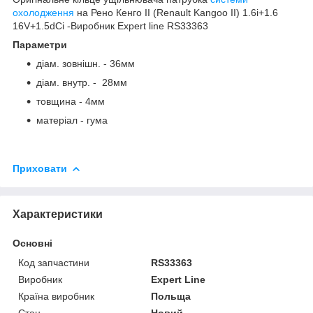
охолодження
на Рено Кенго II (Renault Kangoo II) 1.6i+1.6
16V+1.5dCi -Виробник Expert line RS33363
Параметри
діам. зовнішн. - 36мм
діам. внутр. - 28мм
товщина - 4мм
матеріал - гума
Приховати
Характеристики
Основні
Код запчастини
RS33363
Виробник
Expert Line
Країна виробник
Польща
Стан
Новий