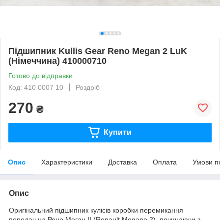
Підшипник Kullis Gear Reno Megan 2 LuK
(Німеччина) 410000710
Готово до відправки
Код: 410 0007 10
Роздріб
270
₴
Купити
Опис
Характеристики
Доставка
Оплата
Умови п
Опис
Оригінальний підшипник кулісів коробки перемикання
передач на Рено Меган II (Renault Megane 2), починаючи з