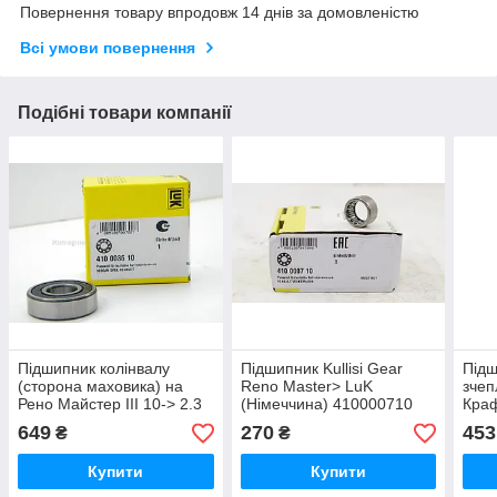
Повернення товару впродовж 14 днів за домовленістю
Всі умови повернення
Подібні товари компанії
Підшипник колінвалу
Підшипник Kullisi Gear
Підш
(сторона маховика) на
Reno Master> LuK
зчеп
Рено Майстер III 10-> 2.3
(Німеччина) 410000710
Краф
dCi — LuK (Німеччина) -
LuK 
649
270
453
₴
₴
410003610
410
Купити
Купити