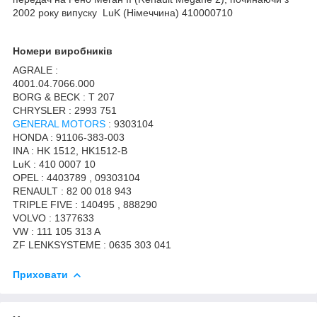
2002 року випуску LuK (Німеччина) 410000710
Номери виробників
AGRALE :
4001.04.7066.000
BORG & BECK : T 207
CHRYSLER : 2993 751
GENERAL MOTORS
: 9303104
HONDA : 91106-383-003
INA : HK 1512, HK1512-B
LuK : 410 0007 10
OPEL : 4403789 , 09303104
RENAULT : 82 00 018 943
TRIPLE FIVE : 140495 , 888290
VOLVO : 1377633
VW : 111 105 313 A
ZF LENKSYSTEME : 0635 303 041
Приховати