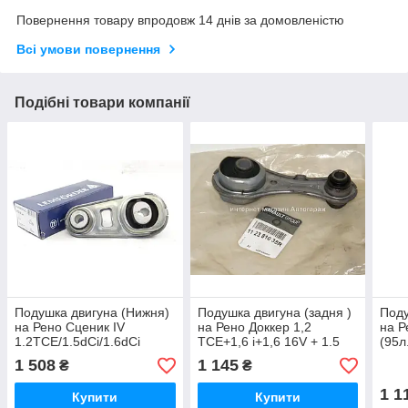
Повернення товару впродовж 14 днів за домовленістю
Всі умови повернення
Подібні товари компанії
Подушка двигуна (Нижня)
Подушка двигуна (задня )
Поду
на Рено Сценик IV
на Рено Доккер 1,2
на Р
1.2TCE/1.5dCi/1.6dCi
TCE+1,6 i+1,6 16V + 1.5
(95л
LEMFORDER 3927201
dCi RENAULT (Оригінал)
2011
1 508
1 145
₴
₴
112381035R
106
1 1
Купити
Купити