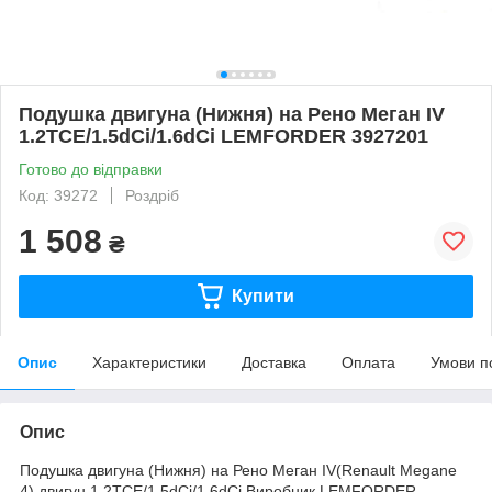
Подушка двигуна (Нижня) на Рено Меган IV
1.2TCE/1.5dCi/1.6dCi LEMFORDER 3927201
Готово до відправки
Код: 39272
Роздріб
1 508
₴
Купити
Опис
Характеристики
Доставка
Оплата
Умови п
Опис
Подушка двигуна (Нижня) на Рено Меган IV(Renault Megane
4),двигун 1.2TCE/1.5dCi/1.6dCi.Виробник LEMFORDER