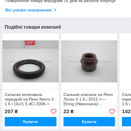
Повернення товару впродовж 14 днів за рахунок покупця
Всі умови повернення
Подібні товари компанії
Сальник коленвала
Сальник клапана на Рено
Саль
передній на Рено Кенго II
Логан II 1.6 i 2012->—
пере
1.6 i 16v/1.5 dCi 2008->
Elring (Німеччина) -
1.6 
(35X47X7) - ELRING
701289
(35X
207
22
142
₴
₴
(Німеччина) - 504483
(Нім
Купити
Купити