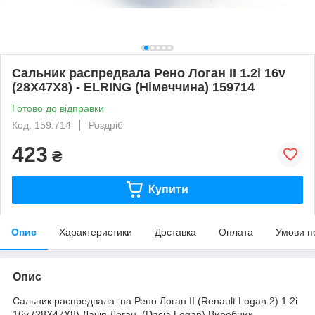
Сальник распредвала Рено Логан II 1.2i 16v
(28X47X8) - ELRING (Німеччина) 159714
Готово до відправки
Код: 159.714
Роздріб
423
₴
Купити
Опис
Характеристики
Доставка
Оплата
Умови п
Опис
Сальник распредвала на Рено Логан II (Renault Logan 2) 1.2i
16v (28X47X8),Дачія Логан (Dacia Logan) Виробник ―